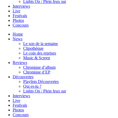
Lights On / Plein feux sur
Interviews
Live
Festivals
Photos
Concours
Home
News
Le son de la semaine
Clipothèque
Le coin des reprises
Music & Screen
Reviews
Chronique d’album
Chronique d’EP
Découvertes
Playlists Découvertes
Qui es-tu ?
Lights On / Plein feux sur
Interviews
Live
Festivals
Photos
Concours