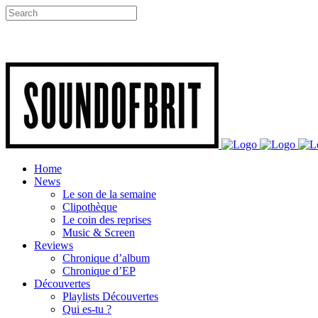
Home
News
Le son de la semaine
Clipothèque
Le coin des reprises
Music & Screen
Reviews
Chronique d’album
Chronique d’EP
Découvertes
Playlists Découvertes
Qui es-tu ?