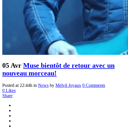
05 Avr
Muse bientôt de retour avec un
nouveau morceau!
Posted at 22:44h
in
News
by
Melvil Joyaux
0 Comments
0
Likes
Share