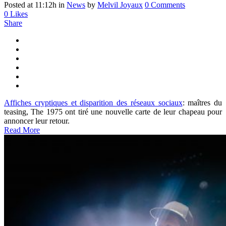
Posted at 11:12h
in
News
by
Melvil Joyaux
0 Comments
0
Likes
Share
Affiches cryptiques et disparition des réseaux sociaux
: maîtres du
teasing, The 1975 ont tiré une nouvelle carte de leur chapeau pour
annoncer leur retour.
Read More