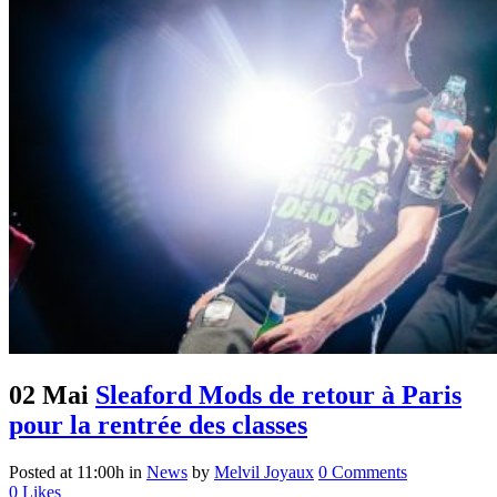
02 Mai
Sleaford Mods de retour à Paris
pour la rentrée des classes
Posted at 11:00h
in
News
by
Melvil Joyaux
0 Comments
0
Likes