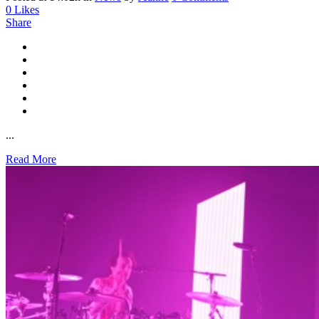
0
Likes
Share
...
Read More