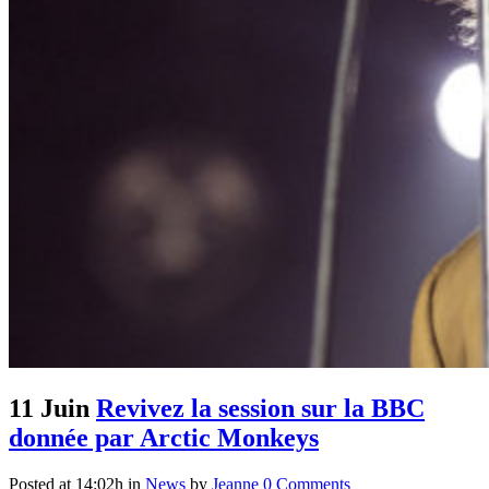
11 Juin
Revivez la session sur la BBC
donnée par Arctic Monkeys
Posted at 14:02h
in
News
by
Jeanne
0 Comments