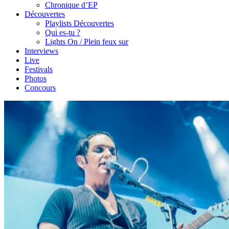
Chronique d’EP
Découvertes
Playlists Découvertes
Qui es-tu ?
Lights On / Plein feux sur
Interviews
Live
Festivals
Photos
Concours