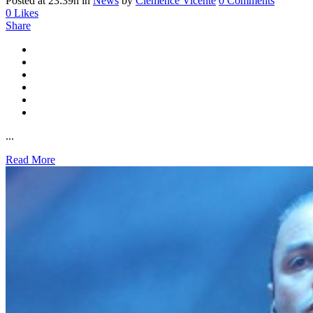
Posted at 23:39h
in
News
by
Clémence Vicente
0 Comments
0
Likes
Share
...
Read More