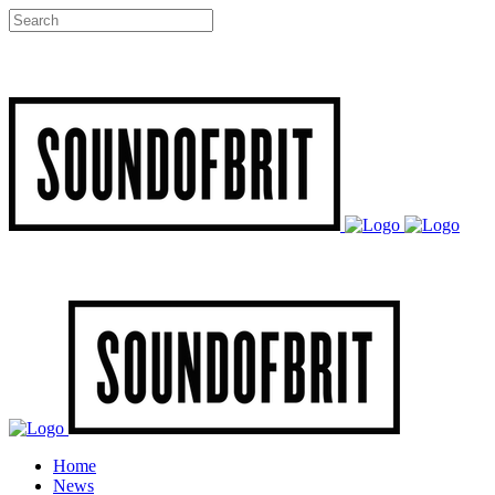
Home
News