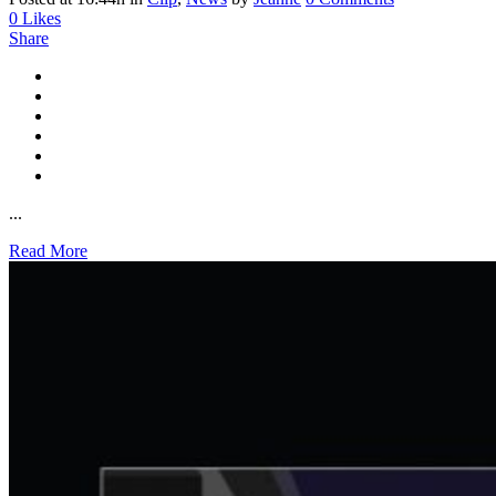
0
Likes
Share
...
Read More