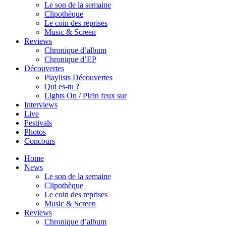
Le son de la semaine
Clipothèque
Le coin des reprises
Music & Screen
Reviews
Chronique d’album
Chronique d’EP
Découvertes
Playlists Découvertes
Qui es-tu ?
Lights On / Plein feux sur
Interviews
Live
Festivals
Photos
Concours
Home
News
Le son de la semaine
Clipothèque
Le coin des reprises
Music & Screen
Reviews
Chronique d’album