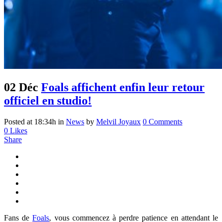
02 Déc
Foals affichent enfin leur retour
officiel en studio!
Posted at 18:34h
in
News
by
Melvil Joyaux
0 Comments
0
Likes
Share
Fans de
Foals
, vous commencez à perdre patience en attendant le