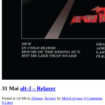
31 Mai
alt-J – Relaxer
Posted at 14:30h
in
Albums
,
Review
by
Melvil Joyaux
0 Comments
0
Likes