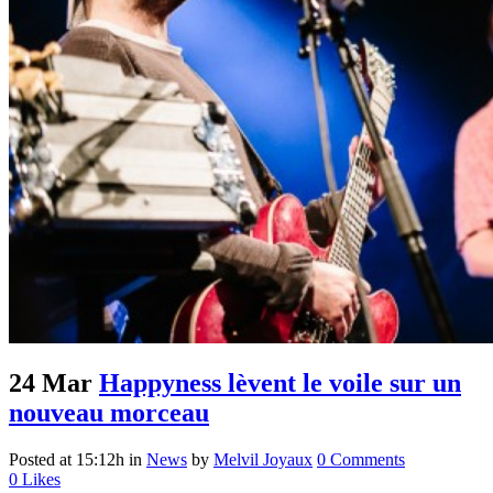
24 Mar
Happyness lèvent le voile sur un
nouveau morceau
Posted at 15:12h
in
News
by
Melvil Joyaux
0 Comments
0
Likes