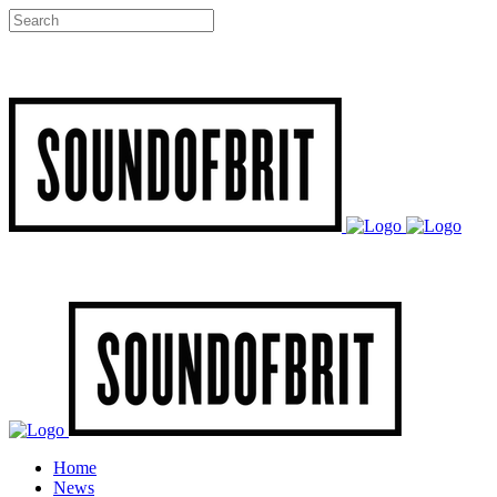
Home
News