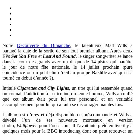
Notre
Découverte du Dimanche
, le talentueux Matt Wills a
partagé la date de la sortie de son tout premier album. Après deux
EPs
Set You Free
et
Lost And Found
, le singer-songwriter se lance
dans la cour des grands avec un disque de 14 pistes qui paraîtra
le jour de notre fête nationale, le 14 juillet prochain (pure
coincidence ou un petit clin d’oeil au groupe
Bastille
avec qui il a
tourné en début d’année ?).
Intitulé
Cigarettes and City Lights
, un titre qui lui ressemble quand
on connait l’addiction à la nicotine du jeune homme, Wills a confié
que cet album était pour lui très personnel et un véritable
accomplissement pour lui qui a failli se décourager maintes fois.
L’album est d’ores et déjà disponible en pré-commande et Wills a
dévoilé l’un de ses nouveaux morceaux en version
studio,
Wallflower,
pour l’occasion. Il l’avait interprété en live il y a
quelques mois pour la BBC introducing dont on peut retrouver un