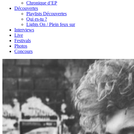
Chronique d’EP
Découvertes
Playlists Découvertes
Qui es-tu ?
Lights On / Plein feux sur
Interviews
Live
Festivals
Photos
Concours