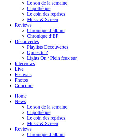
Le son de la semaine
Clipothèque
Le coin des reprises
Music & Screen
Reviews
Chronique d’album
Chronique d’EP
Découvertes
Playlists Découvertes
Qui es-tu ?
Lights On / Plein feux sur
Interviews
Live
Festivals
Photos
Concours
Home
News
Le son de la semaine
Clipothèque
Le coin des reprises
Music & Screen
Reviews
Chronique d’album