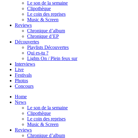
Le son de la semaine
Clipothèque
Le coin des reprises
Music & Screen
Reviews
Chronique d’album
Chronique d’EP
Découvertes
Playlists Découvertes
Qui es-tu ?
Lights On / Plein feux sur
Interviews
Live
Festivals
Photos
Concours
Home
News
Le son de la semaine
Clipothèque
Le coin des reprises
Music & Screen
Reviews
Chronique d’album