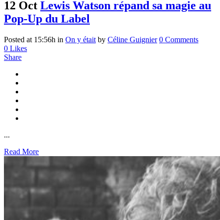
12 Oct
Lewis Watson répand sa magie au
Pop-Up du Label
Posted at 15:56h
in
On y était
by
Céline Guignier
0 Comments
0
Likes
Share
...
Read More