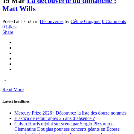
19 Mar
La découverte du dimanche :
Matt Wills
Posted at 17:53h
in
Découvertes
by
Céline Guignier
0 Comments
0
Likes
Share
...
Read More
Latest headlines
Mercury Prize 2026 : Découvrez la liste des douze nommés
Elastica de retour après 25 ans d’absence ?
Calvin Harris rejoint sur scène par Sergio Pizzorno et
Clementine Douglas pour ses concerts géants en Écosse