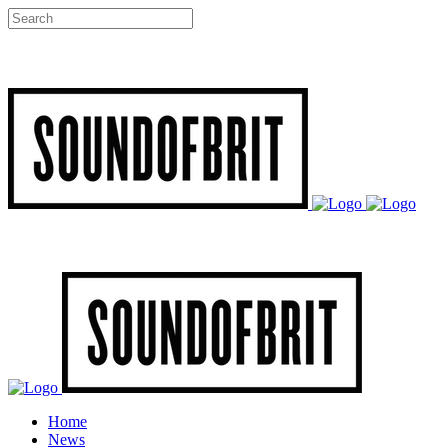
Home
News