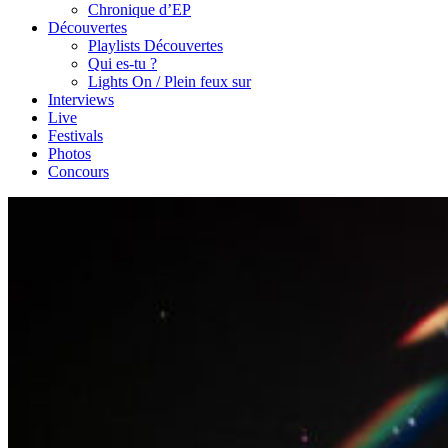
Chronique d’EP
Découvertes
Playlists Découvertes
Qui es-tu ?
Lights On / Plein feux sur
Interviews
Live
Festivals
Photos
Concours