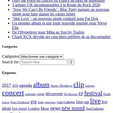
Only the Poets en concert en France au mois de septembre
5 artistes UK incontournables à la Route du Rock 2026
‘Now We Can’t Be Friends’ : Bloc Party partage un nouveau
single pour faire danser les cœurs brisés
‘Shit Love’ : un nouveau single explosif pour Fat Dog
Un premier album et une toute nouvelle tournée pour Nieve
Ella
De l’Hyperlove pour Mika au Son by Toulon
Charli XCX dévoile ses cinq titres préférés de sa discographie
Catégories
Catégories
Search for:
Étiquettes
clip
album
2017
agenda
Arctic Monkeys
2018
coldplay
concert
festival
découverte
EP
cover
Foals
concours
Ed Sheeran
live
gig
line-up
live
Liam Gallagher
france
Franz Ferdinand
Indie
interview
new sound
news
photo
live report
Muse
Londres
Noel Gallagher