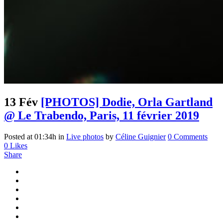
13 Fév
[PHOTOS] Dodie, Orla Gartland
@ Le Trabendo, Paris, 11 février 2019
Posted at 01:34h
in
Live photos
by
Céline Guignier
0 Comments
0
Likes
Share