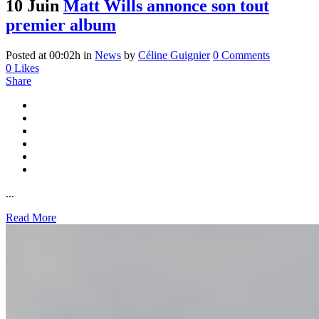
10 Juin
Matt Wills annonce son tout
premier album
Posted at 00:02h
in
News
by
Céline Guignier
0 Comments
0
Likes
Share
...
Read More