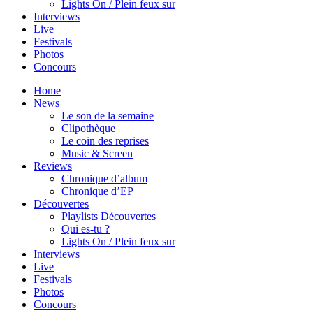
Lights On / Plein feux sur
Interviews
Live
Festivals
Photos
Concours
Home
News
Le son de la semaine
Clipothèque
Le coin des reprises
Music & Screen
Reviews
Chronique d’album
Chronique d’EP
Découvertes
Playlists Découvertes
Qui es-tu ?
Lights On / Plein feux sur
Interviews
Live
Festivals
Photos
Concours