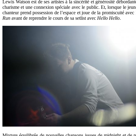
Lewis Watson est de ses artistes à la sincérité et générosité débordante
charisme et une connexion spéciale avec le public. Et, lorsque le je
chanteur prend possession de l’espace et joue de la promiscuité avec 
Run
avant de reprendre le cours de sa setlist avec
Hello Hello
.
Mixture équilibrée de nouvelles chansons issues de midnight et de