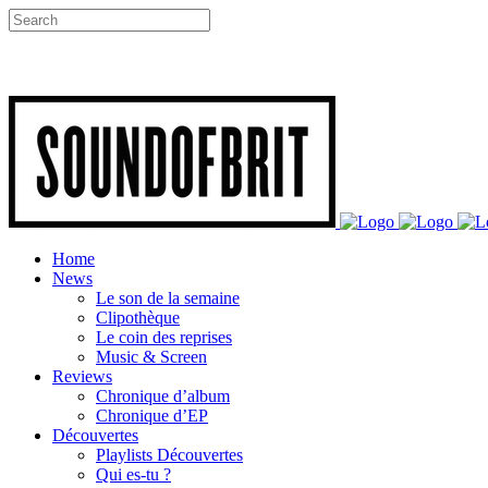
Home
News
Le son de la semaine
Clipothèque
Le coin des reprises
Music & Screen
Reviews
Chronique d’album
Chronique d’EP
Découvertes
Playlists Découvertes
Qui es-tu ?