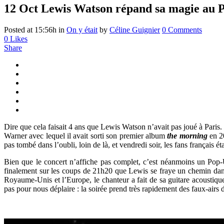
12 Oct
Lewis Watson répand sa magie au 
Posted at 15:56h
in
On y était
by
Céline Guignier
0 Comments
0
Likes
Share
Dire que cela faisait 4 ans que Lewis Watson n’avait pas joué à Paris
Warner avec lequel il avait sorti son premier album
the morning
en 20
pas tombé dans l’oubli, loin de là, et vendredi soir, les fans français 
Bien que le concert n’affiche pas complet, c’est néanmoins un Pop-Up
finalement sur les coups de 21h20 que Lewis se fraye un chemin dans l
Royaume-Unis et l’Europe, le chanteur a fait de sa guitare acoustiqu
pas pour nous déplaire : la soirée prend très rapidement des faux-airs 