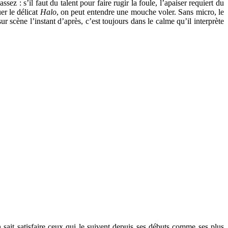
ez : s’il faut du talent pour faire rugir la foule, l’apaiser requiert du
er le délicat
Halo
, on peut entendre une mouche voler. Sans micro, le
scène l’instant d’après, c’est toujours dans le calme qu’il interprète
 sait satisfaire ceux qui le suivent depuis ses débuts comme ses plus