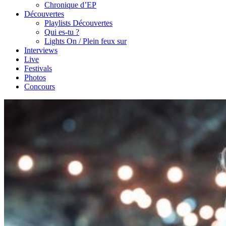
Chronique d’EP
Découvertes
Playlists Découvertes
Qui es-tu ?
Lights On / Plein feux sur
Interviews
Live
Festivals
Photos
Concours