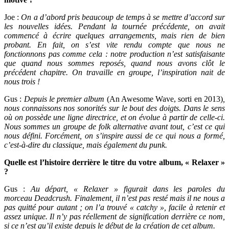
Joe :
On a d’abord pris beaucoup de temps à se mettre d’accord sur
les nouvelles idées. Pendant la tournée précédente, on avait
commencé à écrire quelques arrangements, mais rien de bien
probant. En fait, on s’est vite rendu compte que nous ne
fonctionnons pas comme cela : notre production n’est satisfaisante
que quand nous sommes reposés, quand nous avons clôt le
précédent chapitre. On travaille en groupe, l’inspiration nait de
nous trois !
Gus :
Depuis le premier album
(An Awesome Wave, sorti en 2013)
,
nous connaissons nos sonorités sur le bout des doigts. Dans le sens
où on possède une ligne directrice, et on évolue à partir de celle-ci.
Nous sommes un groupe de folk alternative avant tout, c’est ce qui
nous défini. Forcément, on s’inspire aussi de ce qui nous a formé,
c’est-à-dire du classique, mais également du punk.
Quelle est l’histoire derrière le titre du votre album, « Relaxer »
?
Gus :
Au départ, « Relaxer » figurait dans les paroles du
morceau Deadcrush. Finalement, il n’est pas resté mais il ne nous a
pas quitté pour autant ; on l’a trouvé « catchy », facile à retenir et
assez unique. Il n’y pas réellement de signification derrière ce nom,
si ce n’est qu’il existe depuis le début de la création de cet album.