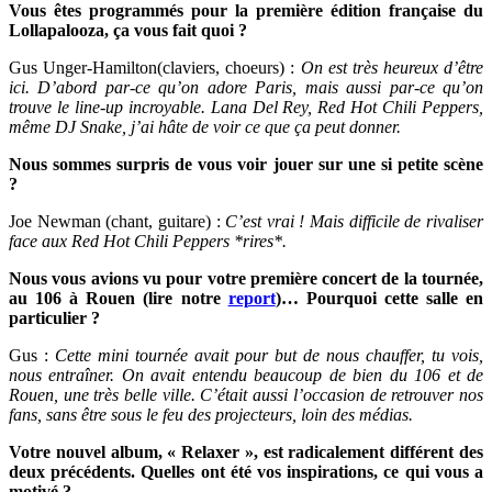
Vous êtes programmés pour la première édition française du
Lollapalooza, ça vous fait quoi ?
Gus Unger-Hamilton(claviers, choeurs) :
On est très heureux d’être
ici. D’abord par-ce qu’on adore Paris, mais aussi par-ce qu’on
trouve le line-up incroyable. Lana Del Rey, Red Hot Chili Peppers,
même DJ Snake, j’ai hâte de voir ce que ça peut donner.
Nous sommes surpris de vous voir jouer sur une si petite scène
?
Joe Newman (chant, guitare) :
C’est vrai ! Mais difficile de rivaliser
face aux Red Hot Chili Peppers *rires*.
Nous vous avions vu pour votre première concert de la tournée,
au 106 à Rouen (lire notre
report
)… Pourquoi cette salle en
particulier ?
Gus :
Cette mini tournée avait pour but de nous chauffer, tu vois,
nous entraîner. On avait entendu beaucoup de bien du 106 et de
Rouen, une très belle ville. C’était aussi l’occasion de retrouver nos
fans, sans être sous le feu des projecteurs, loin des médias.
Votre nouvel album, « Relaxer », est radicalement différent des
deux précédents. Quelles ont été vos inspirations, ce qui vous a
motivé ?