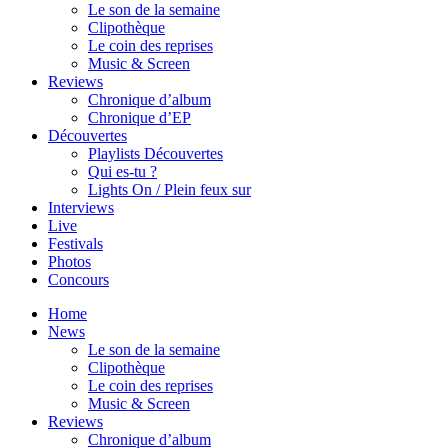
Le son de la semaine
Clipothèque
Le coin des reprises
Music & Screen
Reviews
Chronique d’album
Chronique d’EP
Découvertes
Playlists Découvertes
Qui es-tu ?
Lights On / Plein feux sur
Interviews
Live
Festivals
Photos
Concours
Home
News
Le son de la semaine
Clipothèque
Le coin des reprises
Music & Screen
Reviews
Chronique d’album