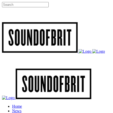
Home
News