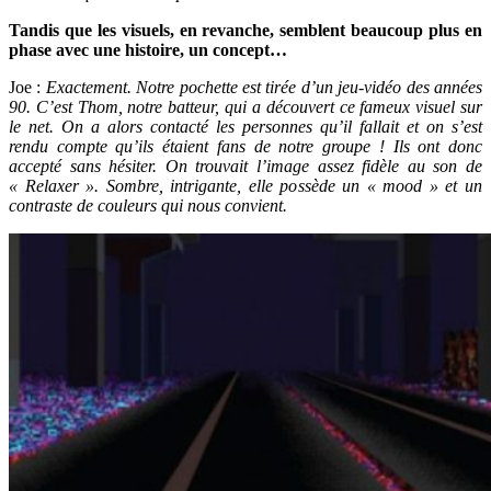
Tandis que les visuels, en revanche, semblent beaucoup plus en
phase avec une histoire, un concept…
Joe :
Exactement. Notre pochette est tirée d’un jeu-vidéo des années
90. C’est Thom, notre batteur, qui a découvert ce fameux visuel sur
le net. On a alors contacté les personnes qu’il fallait et on s’est
rendu compte qu’ils étaient fans de notre groupe ! Ils ont donc
accepté sans hésiter. On trouvait l’image assez fidèle au son de
« Relaxer ». Sombre, intrigante, elle possède un « mood » et un
contraste de couleurs qui nous convient.