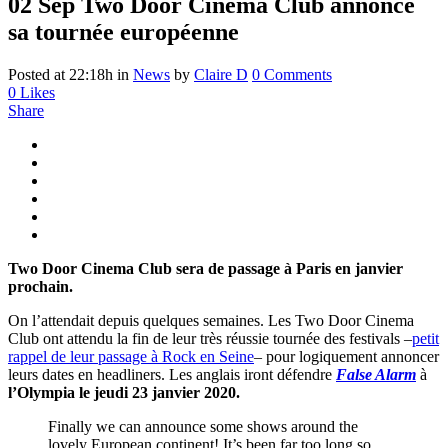
02 Sep
Two Door Cinema Club annonce
sa tournée européenne
Posted at 22:18h
in
News
by
Claire D
0 Comments
0
Likes
Share
Two Door Cinema Club sera de passage à Paris en janvier
prochain.
On l’attendait depuis quelques semaines. Les Two Door Cinema
Club ont attendu la fin de leur très réussie tournée des festivals –
petit
rappel de leur passage à Rock en Seine
– pour logiquement annoncer
leurs dates en headliners. Les anglais iront défendre
False Alarm
à
l’Olympia le jeudi 23 janvier 2020.
Finally we can announce some shows around the
lovely European continent! It’s been far too long so