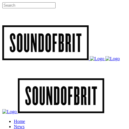
Home
News