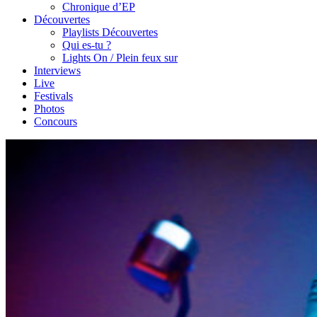
Chronique d’EP
Découvertes
Playlists Découvertes
Qui es-tu ?
Lights On / Plein feux sur
Interviews
Live
Festivals
Photos
Concours