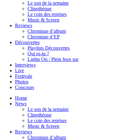
Le son de la semaine
Clipothèque
Le coin des reprises
Music & Screen
Reviews
Chronique d’album
Chronique d’EP
Découvertes
Playlists Découvertes
Qui es-tu ?
Lights On / Plein feux sur
Interviews
Live
Festivals
Photos
Concours
Home
News
Le son de la semaine
Clipothèque
Le coin des reprises
Music & Screen
Reviews
Chronique d’album