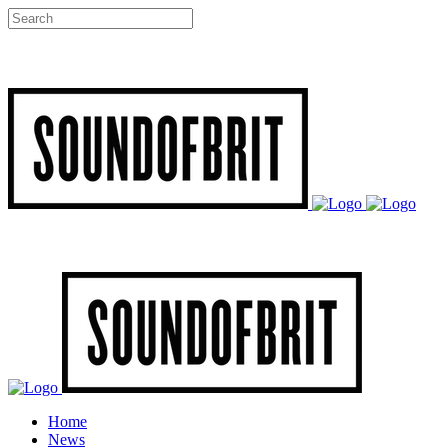
Home
News