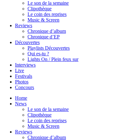
Le son de la semaine
Clipothèque
Le coin des reprises
Music & Screen
Reviews
Chronique d’album
Chronique d’EP
Découvertes
Playlists Découvertes
Qui es-tu ?
Lights On / Plein feux sur
Interviews
Live
Festivals
Photos
Concours
Home
News
Le son de la semaine
Clipothèque
Le coin des reprises
Music & Screen
Reviews
Chronique d’album