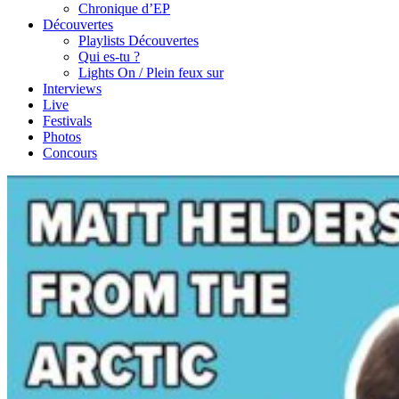
Chronique d’EP
Découvertes
Playlists Découvertes
Qui es-tu ?
Lights On / Plein feux sur
Interviews
Live
Festivals
Photos
Concours