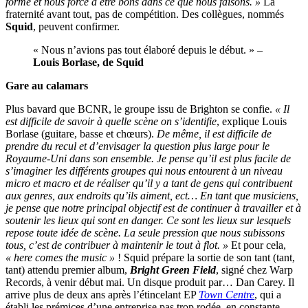
forme et nous force à être bons dans ce que nous faisons. »
La
fraternité avant tout, pas de compétition. Des collègues, nommés
Squid
, peuvent confirmer.
« Nous n’avions pas tout élaboré depuis le début. » –
Louis Borlase, de Squid
Gare au calamars
Plus bavard que BCNR, le groupe issu de Brighton se confie.
« Il
est difficile de savoir à quelle scène on s’identifie
, explique Louis
Borlase (guitare, basse et chœurs).
De même, il est difficile de
prendre du recul et d’envisager la question plus large pour le
Royaume-Uni dans son ensemble. Je pense qu’il est plus facile de
s’imaginer les différents groupes qui nous entourent à un niveau
micro et macro et de réaliser qu’il y a tant de gens qui contribuent
aux genres, aux endroits qu’ils aiment, ect… En tant que musiciens,
je pense que notre principal objectif est de continuer à travailler et à
soutenir les lieux qui sont en danger. Ce sont les lieux sur lesquels
repose toute idée de scène. La seule pression que nous subissons
tous, c’est de contribuer à maintenir le tout à flot. »
Et pour cela,
« here comes the music »
! Squid prépare la sortie de son tant (tant,
tant) attendu premier album,
Bright Green Field
, signé chez Warp
Records, à venir début mai. Un disque produit par… Dan Carey. Il
arrive plus de deux ans après l’étincelant EP
Town Centre
, qui a
établi les prémices d’une entreprise pas trop rodée, en constante