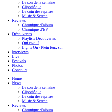
Le son de la semaine
Clipothèque
Le coin des reprises
Music & Screen
Reviews
Chronique d’album
Chronique d’EP
Découvertes
Playlists Découvertes
Qui es-tu ?
Lights On / Plein feux sur
Interviews
Live
Festivals
Photos
Concours
Home
News
Le son de la semaine
Clipothèque
Le coin des reprises
Music & Screen
Reviews
Chronique d’album