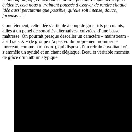
évidente, cela nous a vraiment poussés à essayer de rendre chaque
idée aussi percutante que possible, qu’elle soit intense, douce,
furieuse… »
Concrètement, cette idée s’articule à coup de gros riffs percutants,
alliés à un panel de sonorités alternatives, cuivrées, d’une basse
maîtresse. On pourrait presque desceller un caractère « mainstream »
à « Track X » (le groupe n’a pas voulu proprement nommer le
morceau, comme par hasard), qui dispose d’un refrain envoûtant où
s’emmêle un synthé et un chant élégiaque. Beau et véritable moment
de grâce d’un album atypique.