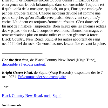
Bien sûr, il est peut-être encore tôt pour définir l’impact de cette
émergence sur le rock britannique, dans son ensemble. Toujours est-
il qu’au-delà de la musique, qui plaît, ou pas, l’imagerie employée
par ces groupes fascine. Chaque morceau dévoilé est comme une
petite surprise, qu’on déballe avec plaisir, découvrant ce qu’il s’y
cache. L’auditeur est toujours étonné du résultat. C’est donc cela, le
fin mot de l’histoire : surprendre. Bien mieux que les énièmes redites
des « papas » du rock, à coups de rééditions, albums hommages et
remasterisations plus ou moins utiles et un peu gênantes à force.
Black Country, New Road, Squid et les autres apportent du sang
neuf à l’hôtel du rock. On vous l’assure, le sacrifice en vaut la peine.
_____________________
For the first time
, de Black Country New Road (Ninja Tune),
disponible à l’écoute partout
.
Bright Green Field
, de Squid (Warp Records), disponible dès le 7
mai 2021.
Pré-commander son exemplaire
.
Tags:
Black Country New Road
,
rock
,
Squid
No Comments