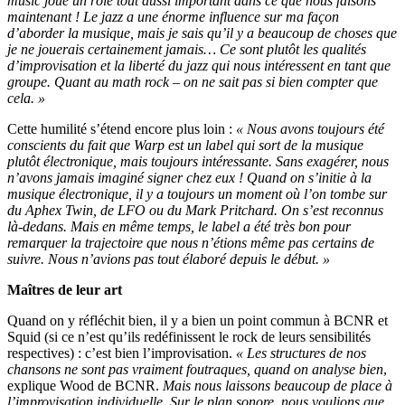
music joue un rôle tout aussi important dans ce que nous faisons
maintenant ! Le jazz a une énorme influence sur ma façon
d’aborder la musique, mais je sais qu’il y a beaucoup de choses que
je ne jouerais certainement jamais… Ce sont plutôt les qualités
d’improvisation et la liberté du jazz qui nous intéressent en tant que
groupe. Quant au math rock – on ne sait pas si bien compter que
cela. »
Cette humilité s’étend encore plus loin :
« Nous avons toujours été
conscients du fait que Warp est un label qui sort de la musique
plutôt électronique, mais toujours intéressante. Sans exagérer, nous
n’avons jamais imaginé signer chez eux ! Quand on s’initie à la
musique électronique, il y a toujours un moment où l’on tombe sur
du Aphex Twin, de LFO ou du Mark Pritchard. On s’est reconnus
là-dedans. Mais en même temps, le label a été très bon pour
remarquer la trajectoire que nous n’étions même pas certains de
suivre. Nous n’avions pas tout élaboré depuis le début. »
Maîtres de leur art
Quand on y réfléchit bien, il y a bien un point commun à BCNR et
Squid (si ce n’est qu’ils redéfinissent le rock de leurs sensibilités
respectives) : c’est bien l’improvisation.
« Les structures de nos
chansons ne sont pas vraiment foutraques, quand on analyse bien
,
explique Wood de BCNR.
Mais nous laissons beaucoup de place à
l’improvisation individuelle. Sur le plan sonore, nous voulions que