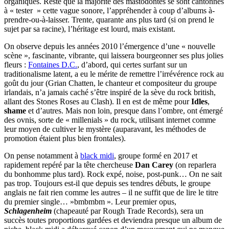
organiques. Reste que la majorité des mastodontes se sont cantonnés
à « tester » cette vague sonore, l’appréhender à coup d’albums à-
prendre-ou-à-laisser. Trente, quarante ans plus tard (si on prend le
sujet par sa racine), l’héritage est lourd, mais existant.
On observe depuis les années 2010 l’émergence d’une « nouvelle
scène », fascinante, vibrante, qui laissera bourgeonner ses plus jolies
fleurs :
Fontaines D.C.
, d’abord, qui certes surfant sur un
traditionalisme latent, a eu le mérite de remettre l’irrévérence rock au
goût du jour (Grian Chatten, le chanteur et compositeur du groupe
irlandais, n’a jamais caché s’être inspiré de la sève du rock british,
allant des Stones Roses au Clash). Il en est de même pour
Idles
,
shame
et d’autres. Mais non loin, presque dans l’ombre, ont émergé
des ovnis, sorte de « millenials » du rock, utilisant internet comme
leur moyen de cultiver le mystère (auparavant, les méthodes de
promotion étaient plus bien frontales).
On pense notamment à
black midi
, groupe formé en 2017 et
rapidement repéré par la tête chercheuse
Dan Carey
(on reparlera
du bonhomme plus tard). Rock expé, noise, post-punk… On ne sait
pas trop. Toujours est-il que depuis ses tendres débuts, le groupe
anglais ne fait rien comme les autres – il ne suffit que de lire le titre
du premier single… »bmbmbm ». Leur premier opus,
Schlagenheim
(chapeauté par Rough Trade Records), sera un
succès toutes proportions gardées et deviendra presque un album de