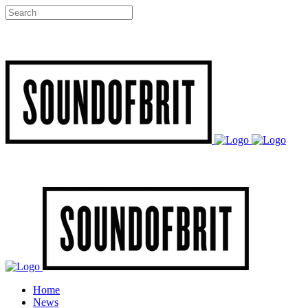
Home
News