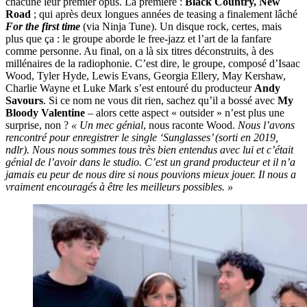
chacune leur premier opus. La première :
Black Country, New
Road
; qui après deux longues années de teasing a finalement lâché
For the first time
(via Ninja Tune). Un disque rock, certes, mais
plus que ça : le groupe aborde le free-jazz et l’art de la fanfare
comme personne. Au final, on a là six titres déconstruits, à des
millénaires de la radiophonie. C’est dire, le groupe, composé d’Isaac
Wood, Tyler Hyde, Lewis Evans, Georgia Ellery, May Kershaw,
Charlie Wayne et Luke Mark s’est entouré du producteur
Andy
Savours
. Si ce nom ne vous dit rien, sachez qu’il a bossé avec
My
Bloody Valentine
– alors cette aspect « outsider » n’est plus une
surprise, non ?
« Un mec génial
, nous raconte Wood.
Nous l’avons
rencontré pour enregistrer le single ‘Sunglasses’ (sorti en 2019,
ndlr). Nous nous sommes tous très bien entendus avec lui et c’était
génial de l’avoir dans le studio. C’est un grand producteur et il n’a
jamais eu peur de nous dire si nous pouvions mieux jouer. Il nous a
vraiment encouragés à être les meilleurs possibles. »