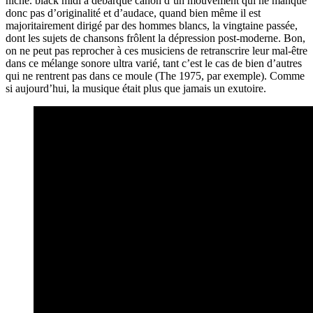
niche. black midi a débarqué canon d’un mouvement qui ne manque
donc pas d’originalité et d’audace, quand bien même il est
majoritairement dirigé par des hommes blancs, la vingtaine passée,
dont les sujets de chansons frôlent la dépression post-moderne. Bon,
on ne peut pas reprocher à ces musiciens de retranscrire leur mal-être
dans ce mélange sonore ultra varié, tant c’est le cas de bien d’autres
qui ne rentrent pas dans ce moule (The 1975, par exemple). Comme
si aujourd’hui, la musique était plus que jamais un exutoire.