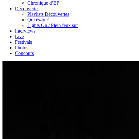
Chronique d’EP
Découvertes
Playlists Découvertes
Qui es-tu ?
Lights On / Plein feux sur
Interviews
Live
Festivals
Photos
Concours