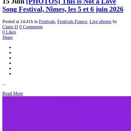
15 Juin
[PHOTOS] This is Not a Love
Song Festival, Nîmes, les 5 et 6 juin 2026
Posted at 14:41h
in
Festivals
,
Festivals France
,
Live photos
by
Claire D
0 Comments
0
Likes
Share
...
Read More