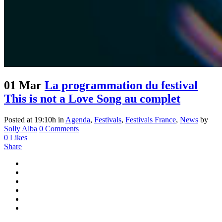
01 Mar
La programmation du festival
This is not a Love Song au complet
Posted at 19:10h
in
Agenda
,
Festivals
,
Festivals France
,
News
by
Solly Alba
0 Comments
0
Likes
Share