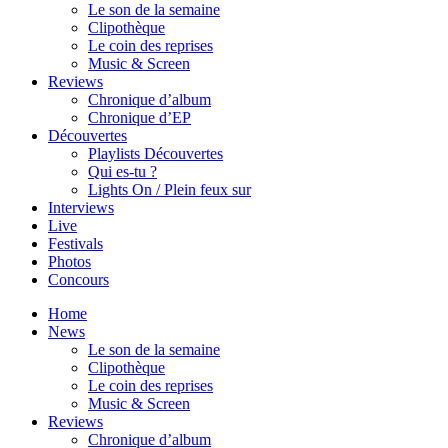
Le son de la semaine
Clipothèque
Le coin des reprises
Music & Screen
Reviews
Chronique d’album
Chronique d’EP
Découvertes
Playlists Découvertes
Qui es-tu ?
Lights On / Plein feux sur
Interviews
Live
Festivals
Photos
Concours
Home
News
Le son de la semaine
Clipothèque
Le coin des reprises
Music & Screen
Reviews
Chronique d’album