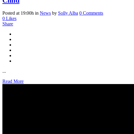
Child
Posted at 19:00h
in
News
by
Solly Alba
0 Comments
0
Likes
Share
...
Read More