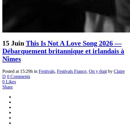
15 Juin
This Is Not A Love Song 2026 —
Débarquement britannique et irlandais à
Nîmes
Posted at 15:29h
in
Festivals
,
Festivals France
,
On y était
by
Claire
D
0 Comments
0
Likes
Share