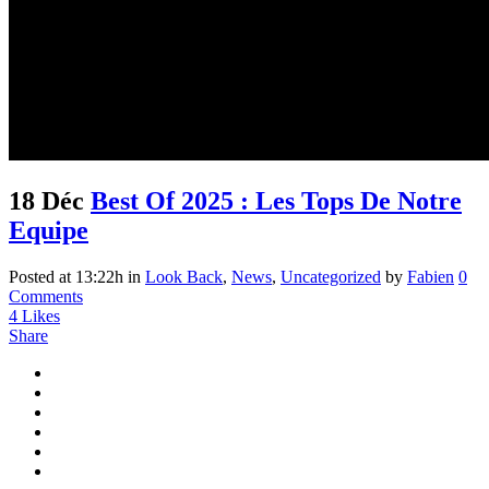
18 Déc
Best Of 2025 : Les Tops De Notre
Equipe
Posted at 13:22h
in
Look Back
,
News
,
Uncategorized
by
Fabien
0
Comments
4
Likes
Share