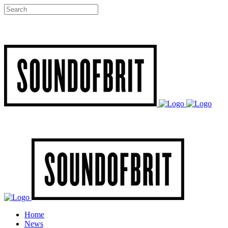
Home
News