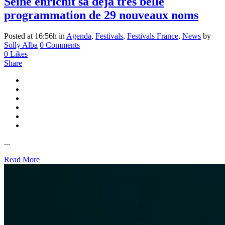
Seine enrichit sa déjà très belle
programmation de 29 nouveaux noms
Posted at 16:56h
in
Agenda
,
Festivals
,
Festivals France
,
News
by
Solly Alba
0 Comments
0
Likes
Share
...
Read More