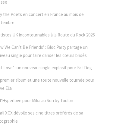
osse
y the Poets en concert en France au mois de
ptembre
rtistes UK incontournables à la Route du Rock 2026
w We Can’t Be Friends’ : Bloc Party partage un
veau single pour faire danser les cœurs brisés
it Love’ : un nouveau single explosif pour Fat Dog
premier album et une toute nouvelle tournée pour
ve Ella
l’Hyperlove pour Mika au Son by Toulon
rli XCX dévoile ses cinq titres préférés de sa
cographie