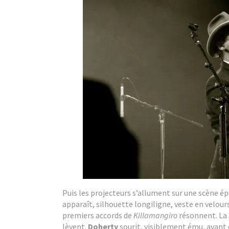
Puis les projecteurs s’allument sur une scène é
apparaît, silhouette longiligne, veste en velou
premiers accords de
Killamangiro
résonnent. La 
lèvent.
Doherty
sourit, visiblement ému, avant d