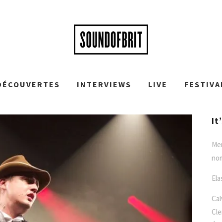
DÉCOUVERTES
INTERVIEWS
LIVE
FESTIVA
It
Mer
no
Ela
Cal
Cle