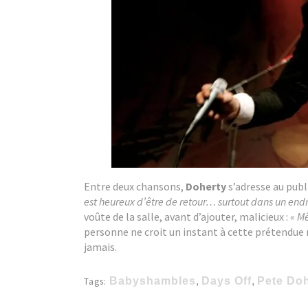
Entre deux chansons,
Doherty
s’adresse au publ
est heureux d’être de retour… surtout dans un endr
voûte de la salle, avant d’ajouter, malicieux :
« Mê
personne ne croit un instant à cette prétendue 
jamais.
Babyshambles
,
Days Off
,
Pete Doh
Tags: