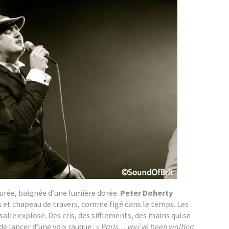
purée, baignée d’une lumière dorée.
Peter Doherty
rs et chapeau de travers, comme figé dans le temps. Les
salle explose. Des cris, des sifflements, des mains qui se
e lancer d’une voix rauque :
« Paris… you’ve been waiting,