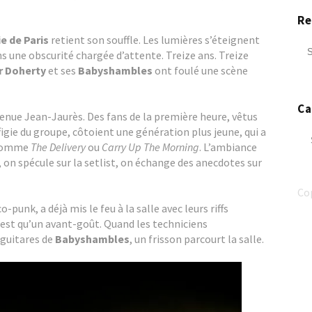
Re
e de Paris
retient son souffle. Les lumières s’éteignent
 une obscurité chargée d’attente. Treize ans. Treize
r Doherty
et ses
Babyshambles
ont foulé une scène
Ca
’avenue Jean-Jaurès. Des fans de la première heure, vêtus
effigie du groupe, côtoient une génération plus jeune, qui a
Ca
s comme
The Delivery
ou
Carry Up The Morning
. L’ambiance
 on spécule sur la setlist, on échange des anecdotes sur
Co
co-punk, a déjà mis le feu à la salle avec leurs riffs
’est qu’un avant-goût. Quand les techniciens
 guitares de
Babyshambles
, un frisson parcourt la salle.