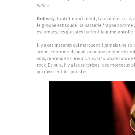
huh? »
Doherty
, tantôt nonchalent, tantôt électrisé, d
le groupe est soudé : la batterie frappe comme 
estomacs, les guitares hurlent leur mélancolie.
Il y a ces instants qui marquent à jamais une soi
scène, comme s’il jouait pour une poignée d’amis
voix, reprend en chœur
Oh, what a waste
lors de
rock. Et puis, il y a les surprises : des morceaux
qui ravissent les puristes.