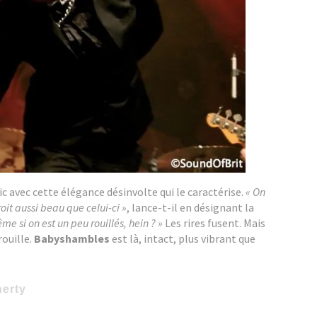
ic avec cette élégance désinvolte qui le caractérise.
« On
oit aussi beau que celui-ci »
, lance-t-il en désignant la
me si on est un peu rouillés, hein ? »
Les rires fusent. Mais
rouille.
Babyshambles
est là, intact, plus vibrant que
erty