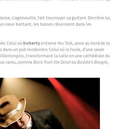
anse, s’agenouille, fait tournoyer sa guitare. Derrière lui,
un cœur battant, les basses résonnent dans les
rée. Celui où
Doherty
entame
You Talk
, assis au bord de la
 dans un pub londonien. Celui où la foule, d’une seule
Killamangiro
, transformant la salle en une cathédrale du
 plus rares, comme
Back from the Dead
ou
Baddie’s Boogie
,