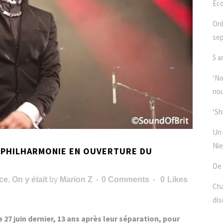
Éc
Onl
se
5 a
‘No
nou
‘Sh
Un 
Nie
 PHILHARMONIE EN OUVERTURE DU
De 
nce
,
On y était
by
Marion Z
0 Comments
0
Likes
Cha
dis
27 juin dernier, 13 ans après leur séparation, pour