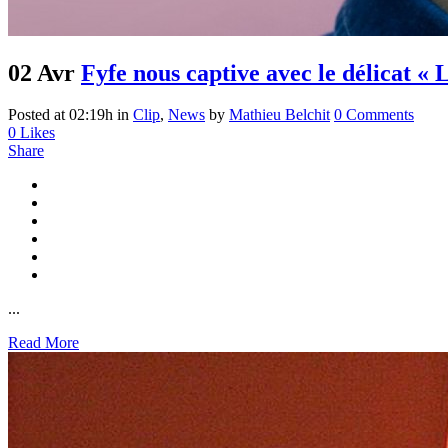
02 Avr
Fyfe nous captive avec le délicat «
Posted at 02:19h
in
Clip
,
News
by
Mathieu Belchit
0 Comments
0
Likes
Share
...
Read More