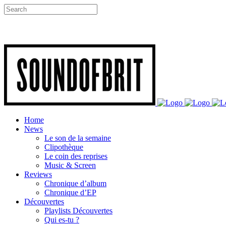
Home
News
Le son de la semaine
Clipothèque
Le coin des reprises
Music & Screen
Reviews
Chronique d’album
Chronique d’EP
Découvertes
Playlists Découvertes
Qui es-tu ?