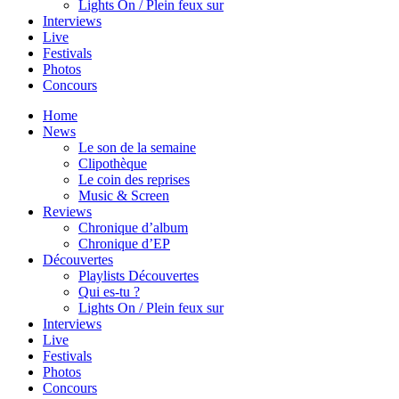
Lights On / Plein feux sur
Interviews
Live
Festivals
Photos
Concours
Home
News
Le son de la semaine
Clipothèque
Le coin des reprises
Music & Screen
Reviews
Chronique d’album
Chronique d’EP
Découvertes
Playlists Découvertes
Qui es-tu ?
Lights On / Plein feux sur
Interviews
Live
Festivals
Photos
Concours