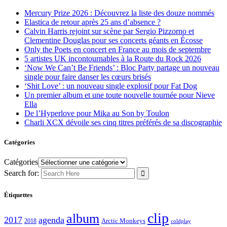
Mercury Prize 2026 : Découvrez la liste des douze nommés
Elastica de retour après 25 ans d’absence ?
Calvin Harris rejoint sur scène par Sergio Pizzorno et
Clementine Douglas pour ses concerts géants en Écosse
Only the Poets en concert en France au mois de septembre
5 artistes UK incontournables à la Route du Rock 2026
‘Now We Can’t Be Friends’ : Bloc Party partage un nouveau
single pour faire danser les cœurs brisés
‘Shit Love’ : un nouveau single explosif pour Fat Dog
Un premier album et une toute nouvelle tournée pour Nieve
Ella
De l’Hyperlove pour Mika au Son by Toulon
Charli XCX dévoile ses cinq titres préférés de sa discographie
Catégories
Catégories
Search for:
Étiquettes
clip
album
2017
agenda
Arctic Monkeys
2018
coldplay