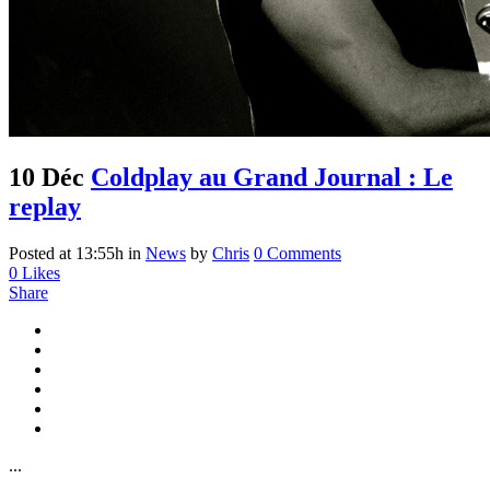
10 Déc
Coldplay au Grand Journal : Le
replay
Posted at 13:55h
in
News
by
Chris
0 Comments
0
Likes
Share
...