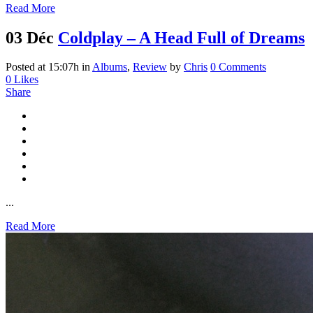
Read More
03 Déc
Coldplay – A Head Full of Dreams
Posted at 15:07h
in
Albums
,
Review
by
Chris
0 Comments
0
Likes
Share
...
Read More