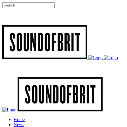
Home
News