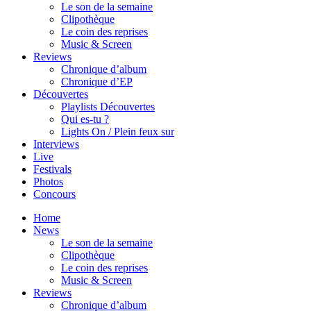
Le son de la semaine
Clipothèque
Le coin des reprises
Music & Screen
Reviews
Chronique d’album
Chronique d’EP
Découvertes
Playlists Découvertes
Qui es-tu ?
Lights On / Plein feux sur
Interviews
Live
Festivals
Photos
Concours
Home
News
Le son de la semaine
Clipothèque
Le coin des reprises
Music & Screen
Reviews
Chronique d’album