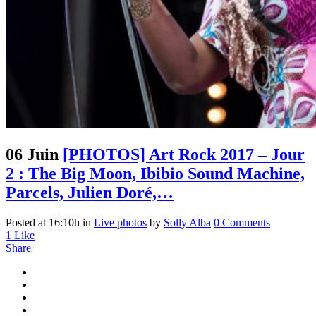
06 Juin
[PHOTOS] Art Rock 2017 – Jour
2 : The Big Moon, Ibibio Sound Machine,
Parcels, Julien Doré,…
Posted at 16:10h
in
Live photos
by
Solly Alba
0 Comments
1
Like
Share