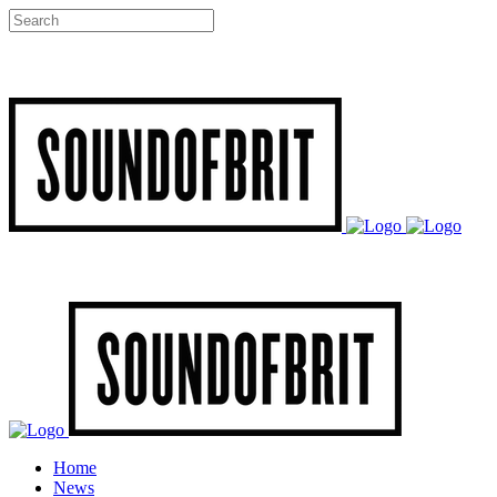
Home
News