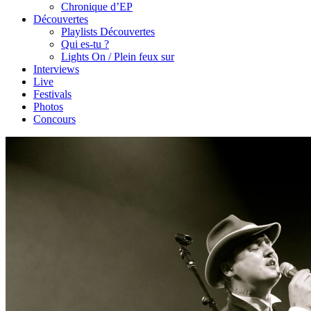
Chronique d’EP
Découvertes
Playlists Découvertes
Qui es-tu ?
Lights On / Plein feux sur
Interviews
Live
Festivals
Photos
Concours