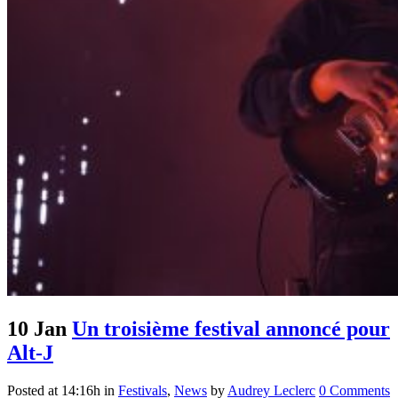
10 Jan
Un troisième festival annoncé pour
Alt-J
Posted at 14:16h
in
Festivals
,
News
by
Audrey Leclerc
0 Comments