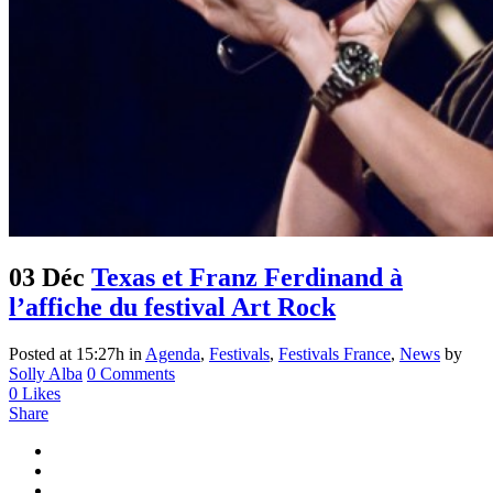
03 Déc
Texas et Franz Ferdinand à
l’affiche du festival Art Rock
Posted at 15:27h
in
Agenda
,
Festivals
,
Festivals France
,
News
by
Solly Alba
0 Comments
0
Likes
Share