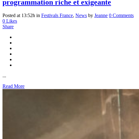
programmation riche et exigeante
Posted at 13:52h
in
Festivals France
,
News
by
Jeanne
0 Comments
0
Likes
Share
...
Read More