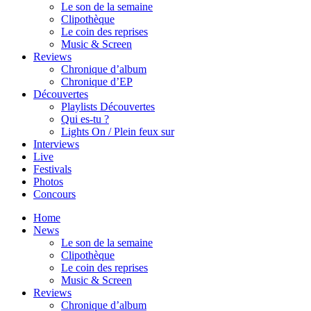
Le son de la semaine
Clipothèque
Le coin des reprises
Music & Screen
Reviews
Chronique d’album
Chronique d’EP
Découvertes
Playlists Découvertes
Qui es-tu ?
Lights On / Plein feux sur
Interviews
Live
Festivals
Photos
Concours
Home
News
Le son de la semaine
Clipothèque
Le coin des reprises
Music & Screen
Reviews
Chronique d’album