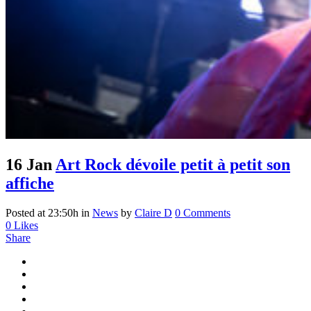
16 Jan
Art Rock dévoile petit à petit son
affiche
Posted at 23:50h
in
News
by
Claire D
0 Comments
0
Likes
Share