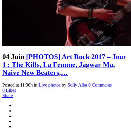
04 Juin
[PHOTOS] Art Rock 2017 – Jour
1 : The Kills, La Femme, Jagwar Ma,
Naive New Beaters,…
Posted at 11:30h
in
Live photos
by
Solly Alba
0 Comments
0
Likes
Share