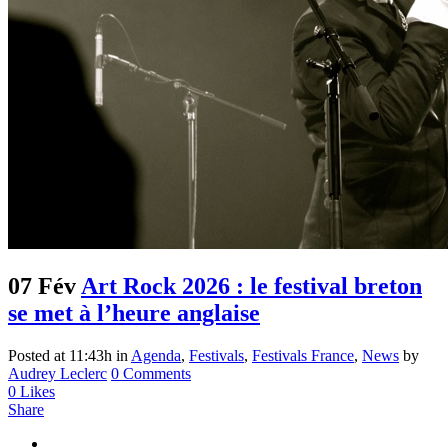
07 Fév
Art Rock 2026 : le festival breton
se met à l’heure anglaise
Posted at 11:43h
in
Agenda
,
Festivals
,
Festivals France
,
News
by
Audrey Leclerc
0 Comments
0
Likes
Share