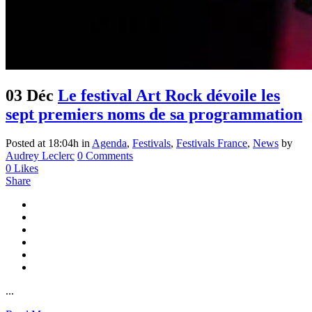
03 Déc
Le festival Art Rock dévoile les
sept premiers noms de sa programmation
Posted at 18:04h
in
Agenda
,
Festivals
,
Festivals France
,
News
by
Audrey Leclerc
0 Comments
0
Likes
Share
...