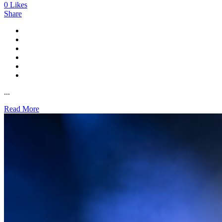
0
Likes
Share
...
Read More