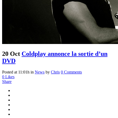
20 Oct
Coldplay annonce la sortie d’un
DVD
Posted at 11:01h
in
News
by
Chris
0 Comments
0
Likes
Share