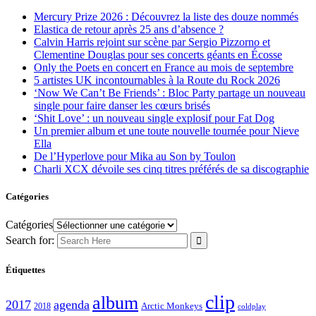
Mercury Prize 2026 : Découvrez la liste des douze nommés
Elastica de retour après 25 ans d’absence ?
Calvin Harris rejoint sur scène par Sergio Pizzorno et
Clementine Douglas pour ses concerts géants en Écosse
Only the Poets en concert en France au mois de septembre
5 artistes UK incontournables à la Route du Rock 2026
‘Now We Can’t Be Friends’ : Bloc Party partage un nouveau
single pour faire danser les cœurs brisés
‘Shit Love’ : un nouveau single explosif pour Fat Dog
Un premier album et une toute nouvelle tournée pour Nieve
Ella
De l’Hyperlove pour Mika au Son by Toulon
Charli XCX dévoile ses cinq titres préférés de sa discographie
Catégories
Catégories
Search for:
Étiquettes
clip
album
2017
agenda
Arctic Monkeys
2018
coldplay