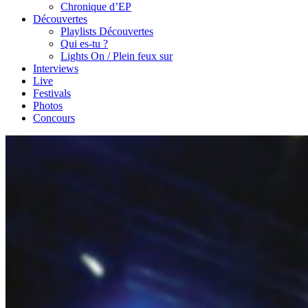
Chronique d’EP
Découvertes
Playlists Découvertes
Qui es-tu ?
Lights On / Plein feux sur
Interviews
Live
Festivals
Photos
Concours