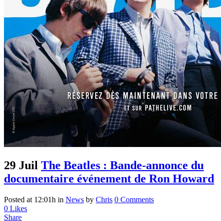
29 Juil
The Beatles : Bande-annonce du
documentaire événement de Ron Howard
Posted at 12:01h
in
News
by
Chris
0 Comments
0
Likes
Share