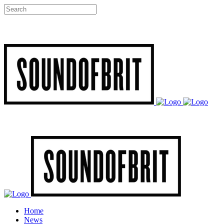
Home
News