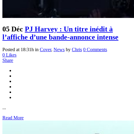
05 Déc
PJ Harvey : Un titre inédit à
l’affiche d’une bande-annonce intense
Posted at 18:31h
in
Cover
,
News
by
Chris
0 Comments
0
Likes
Share
...
Read More