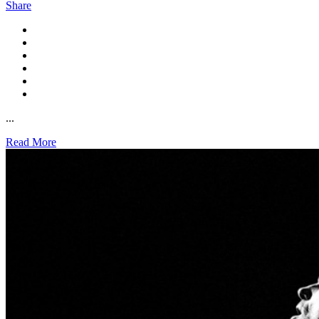
Share
...
Read More