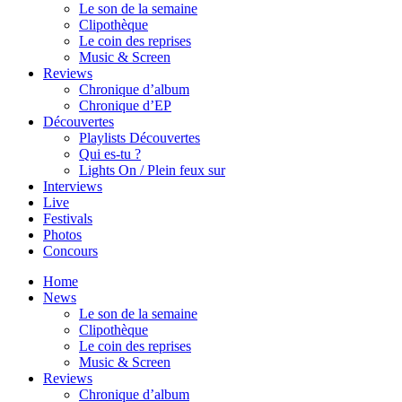
Le son de la semaine
Clipothèque
Le coin des reprises
Music & Screen
Reviews
Chronique d’album
Chronique d’EP
Découvertes
Playlists Découvertes
Qui es-tu ?
Lights On / Plein feux sur
Interviews
Live
Festivals
Photos
Concours
Home
News
Le son de la semaine
Clipothèque
Le coin des reprises
Music & Screen
Reviews
Chronique d’album