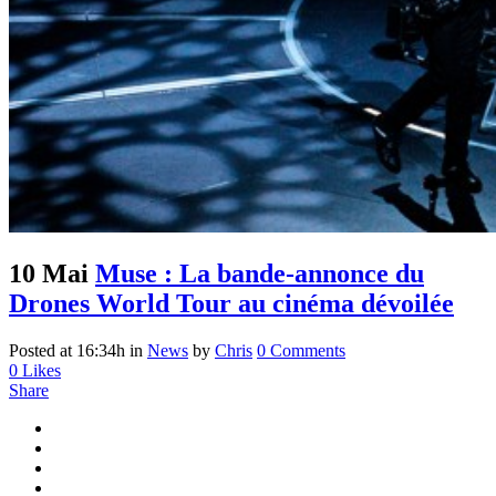
10 Mai
Muse : La bande-annonce du
Drones World Tour au cinéma dévoilée
Posted at 16:34h
in
News
by
Chris
0 Comments
0
Likes
Share