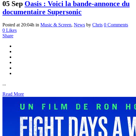
05 Sep
Oasis : Voici la bande-annonce du
documentaire Supersonic
Posted at 20:04h
in
Music & Screen
,
News
by
Chris
0 Comments
0
Likes
Share
...
Read More