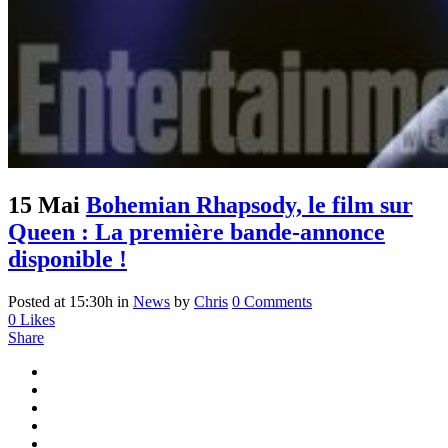
15 Mai
Bohemian Rhapsody, le film sur
Queen : La première bande-annonce
disponible !
Posted at 15:30h
in
News
by
Chris
0 Comments
0
Likes
Share