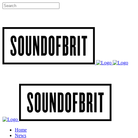
Home
News