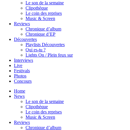
Le son de la semaine
Clipothèque
Le coin des reprises
Music & Screen
Reviews
Chronique d’album
Chronique d’EP
Découvertes
Playlists Découvertes
Qui es-tu ?
Lights On / Plein feux sur
Interviews
Live
Festivals
Photos
Concours
Home
News
Le son de la semaine
Clipothèque
Le coin des reprises
Music & Screen
Reviews
Chronique d’album