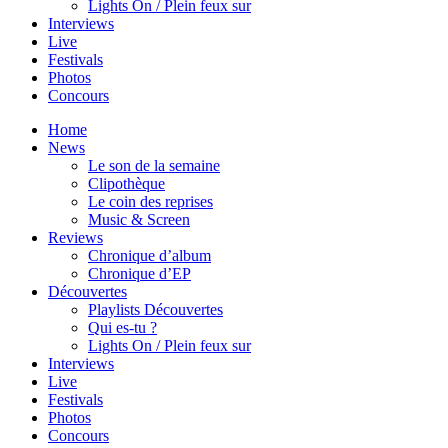
Lights On / Plein feux sur
Interviews
Live
Festivals
Photos
Concours
Home
News
Le son de la semaine
Clipothèque
Le coin des reprises
Music & Screen
Reviews
Chronique d’album
Chronique d’EP
Découvertes
Playlists Découvertes
Qui es-tu ?
Lights On / Plein feux sur
Interviews
Live
Festivals
Photos
Concours