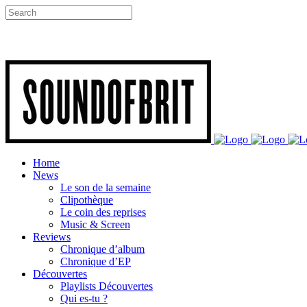
Home
News
Le son de la semaine
Clipothèque
Le coin des reprises
Music & Screen
Reviews
Chronique d’album
Chronique d’EP
Découvertes
Playlists Découvertes
Qui es-tu ?