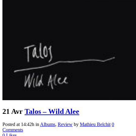
21 Avr
Talos – Wild Alee
Posted at 14:42h
in
Albums
,
Review
by
Mathieu Belchit
0
Comments
0
Likes