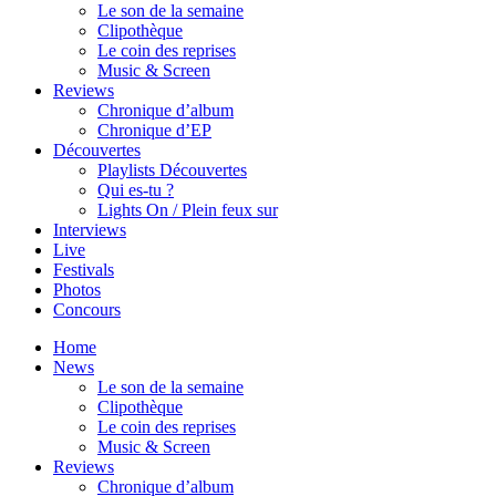
Le son de la semaine
Clipothèque
Le coin des reprises
Music & Screen
Reviews
Chronique d’album
Chronique d’EP
Découvertes
Playlists Découvertes
Qui es-tu ?
Lights On / Plein feux sur
Interviews
Live
Festivals
Photos
Concours
Home
News
Le son de la semaine
Clipothèque
Le coin des reprises
Music & Screen
Reviews
Chronique d’album