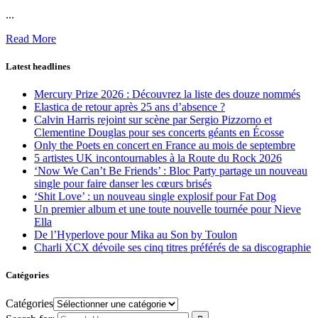
...
Read More
Latest headlines
Mercury Prize 2026 : Découvrez la liste des douze nommés
Elastica de retour après 25 ans d’absence ?
Calvin Harris rejoint sur scène par Sergio Pizzorno et
Clementine Douglas pour ses concerts géants en Écosse
Only the Poets en concert en France au mois de septembre
5 artistes UK incontournables à la Route du Rock 2026
‘Now We Can’t Be Friends’ : Bloc Party partage un nouveau
single pour faire danser les cœurs brisés
‘Shit Love’ : un nouveau single explosif pour Fat Dog
Un premier album et une toute nouvelle tournée pour Nieve
Ella
De l’Hyperlove pour Mika au Son by Toulon
Charli XCX dévoile ses cinq titres préférés de sa discographie
Catégories
Catégories