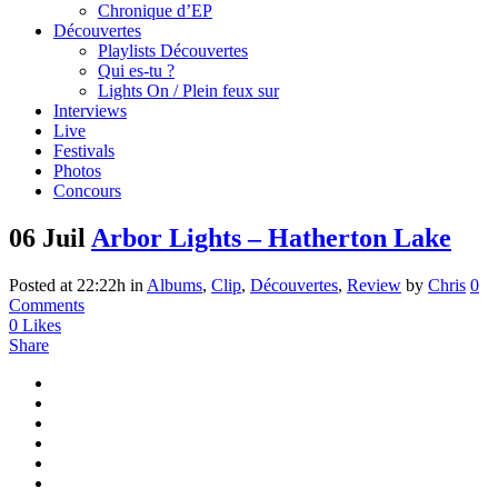
Chronique d’EP
Découvertes
Playlists Découvertes
Qui es-tu ?
Lights On / Plein feux sur
Interviews
Live
Festivals
Photos
Concours
06 Juil
Arbor Lights – Hatherton Lake
Posted at 22:22h
in
Albums
,
Clip
,
Découvertes
,
Review
by
Chris
0
Comments
0
Likes
Share