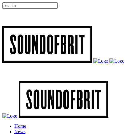
Home
News