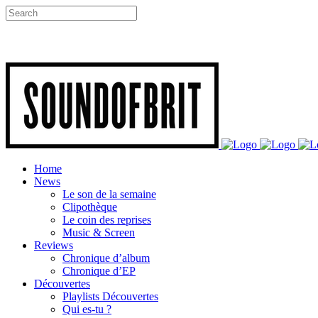
Home
News
Le son de la semaine
Clipothèque
Le coin des reprises
Music & Screen
Reviews
Chronique d’album
Chronique d’EP
Découvertes
Playlists Découvertes
Qui es-tu ?