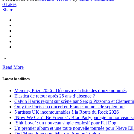
0
Likes
Share
...
Read More
Latest headlines
Mercury Prize 2026 : Découvrez la liste des douze nommés
Elastica de retour après 25 ans d’absence ?
Calvin Harris rejoint sur scène par Sergio Pizzorno et Clement
Only the Poets en concert en France au mois de septembre
5 artistes UK incontournables à la Route du Rock 2026
‘Now We Can’t Be Friends’ : Bloc Party partage un nouveau sin
‘Shit Love’ : un nouveau single explosif pour Fat Dog
Un premier album et une toute nouvelle tournée pour Nieve Ell
De l’Hyperlove pour Mika au Son by Toulon