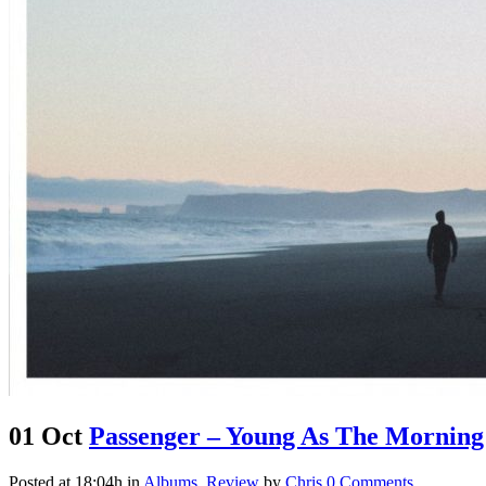
01 Oct
Passenger – Young As The Morning
Posted at 18:04h
in
Albums
,
Review
by
Chris
0 Comments