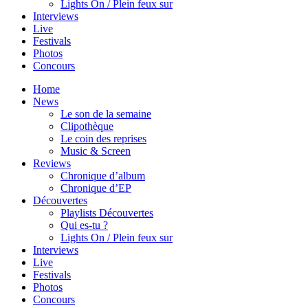
Lights On / Plein feux sur
Interviews
Live
Festivals
Photos
Concours
Home
News
Le son de la semaine
Clipothèque
Le coin des reprises
Music & Screen
Reviews
Chronique d’album
Chronique d’EP
Découvertes
Playlists Découvertes
Qui es-tu ?
Lights On / Plein feux sur
Interviews
Live
Festivals
Photos
Concours