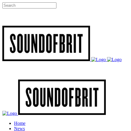
Home
News