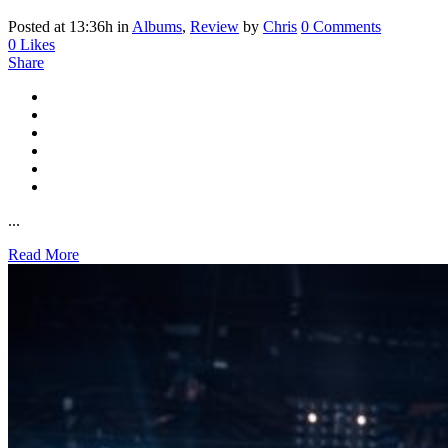
Posted at 13:36h
in
Albums
,
Review
by
Chris
0 Comments
0
Likes
Share
...
Read More