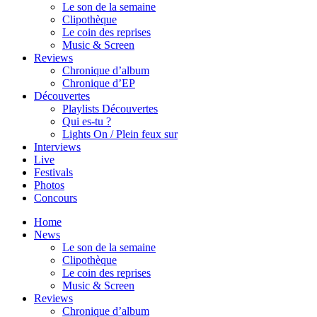
Le son de la semaine
Clipothèque
Le coin des reprises
Music & Screen
Reviews
Chronique d’album
Chronique d’EP
Découvertes
Playlists Découvertes
Qui es-tu ?
Lights On / Plein feux sur
Interviews
Live
Festivals
Photos
Concours
Home
News
Le son de la semaine
Clipothèque
Le coin des reprises
Music & Screen
Reviews
Chronique d’album