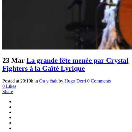
23 Mar
La grande fête menée par Crystal
Fighters à la Gaîté Lyrique
Posted at 20:19h
in
On y était
by
Hugo Derri
0 Comments
0
Likes
Share