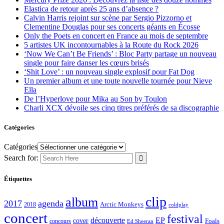
Elastica de retour après 25 ans d’absence ?
Calvin Harris rejoint sur scène par Sergio Pizzorno et
Clementine Douglas pour ses concerts géants en Écosse
Only the Poets en concert en France au mois de septembre
5 artistes UK incontournables à la Route du Rock 2026
‘Now We Can’t Be Friends’ : Bloc Party partage un nouveau
single pour faire danser les cœurs brisés
‘Shit Love’ : un nouveau single explosif pour Fat Dog
Un premier album et une toute nouvelle tournée pour Nieve
Ella
De l’Hyperlove pour Mika au Son by Toulon
Charli XCX dévoile ses cinq titres préférés de sa discographie
Catégories
Catégories
Search for:
Étiquettes
clip
album
2017
agenda
Arctic Monkeys
2018
coldplay
concert
festival
découverte
EP
cover
Foals
concours
Ed Sheeran