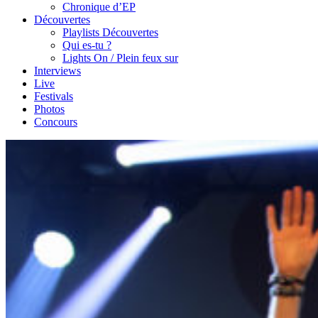
Chronique d’EP
Découvertes
Playlists Découvertes
Qui es-tu ?
Lights On / Plein feux sur
Interviews
Live
Festivals
Photos
Concours