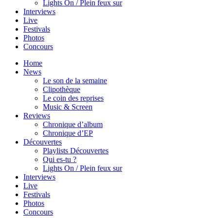
Lights On / Plein feux sur
Interviews
Live
Festivals
Photos
Concours
Home
News
Le son de la semaine
Clipothèque
Le coin des reprises
Music & Screen
Reviews
Chronique d’album
Chronique d’EP
Découvertes
Playlists Découvertes
Qui es-tu ?
Lights On / Plein feux sur
Interviews
Live
Festivals
Photos
Concours