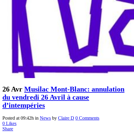
26 Avr
Musilac Mont-Blanc: annulation
du vendredi 26 Avril à cause
d’intempéries
Posted at 09:42h
in
News
by
Claire D
0 Comments
0
Likes
Share