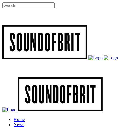
Home
News