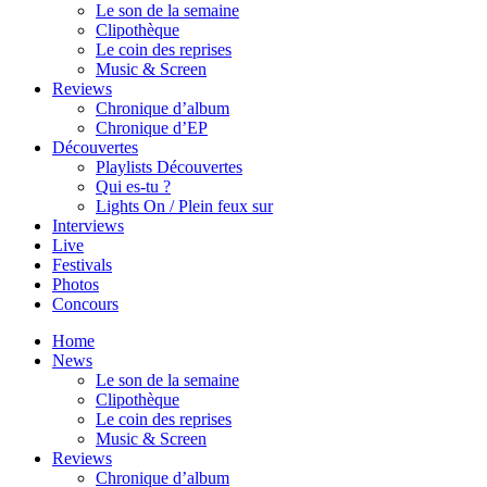
Le son de la semaine
Clipothèque
Le coin des reprises
Music & Screen
Reviews
Chronique d’album
Chronique d’EP
Découvertes
Playlists Découvertes
Qui es-tu ?
Lights On / Plein feux sur
Interviews
Live
Festivals
Photos
Concours
Home
News
Le son de la semaine
Clipothèque
Le coin des reprises
Music & Screen
Reviews
Chronique d’album