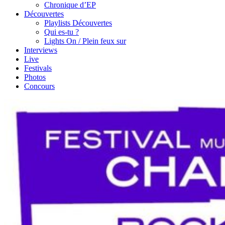
Chronique d’EP
Découvertes
Playlists Découvertes
Qui es-tu ?
Lights On / Plein feux sur
Interviews
Live
Festivals
Photos
Concours