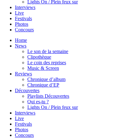
Lights On / Plein feux sur
Interviews
Live
Festivals
Photos
Concours
Home
News
Le son de la semaine
Clipothèque
Le coin des reprises
Music & Screen
Reviews
Chronique d’album
Chronique d’EP
Découvertes
Playlists Découvertes
Qui es-tu ?
Lights On / Plein feux sur
Interviews
Live
Festivals
Photos
Concours