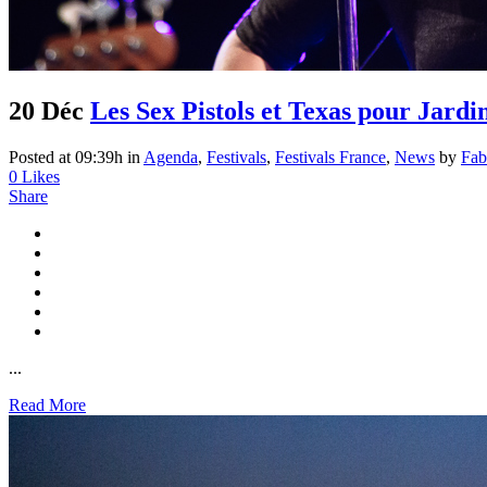
20 Déc
Les Sex Pistols et Texas pour Jardi
Posted at 09:39h
in
Agenda
,
Festivals
,
Festivals France
,
News
by
Fab
0
Likes
Share
...
Read More