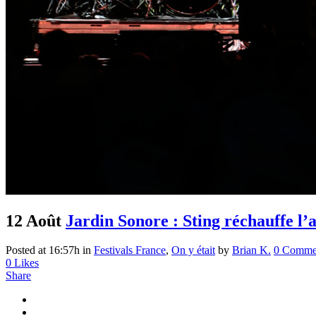
12 Août
Jardin Sonore : Sting réchauffe l’
Posted at 16:57h
in
Festivals France
,
On y était
by
Brian K.
0 Comme
0
Likes
Share