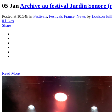
05 Jan
Archive au festival Jardin Sonore (
Posted at 10:54h
in
Festivals
,
Festivals France
,
News
by
Louison Juill
0
Likes
Share
...
Read More