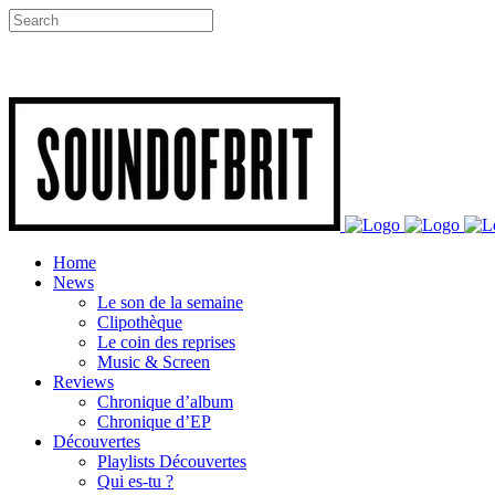
Home
News
Le son de la semaine
Clipothèque
Le coin des reprises
Music & Screen
Reviews
Chronique d’album
Chronique d’EP
Découvertes
Playlists Découvertes
Qui es-tu ?