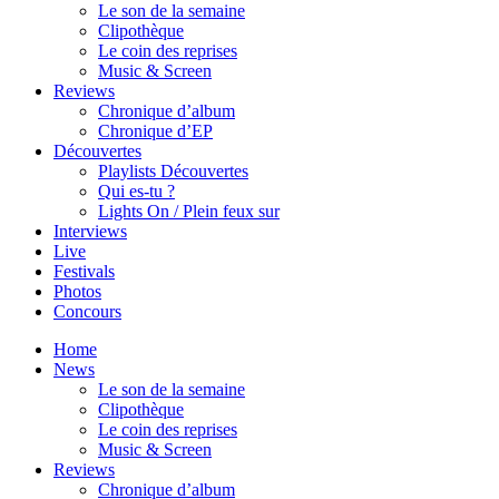
Le son de la semaine
Clipothèque
Le coin des reprises
Music & Screen
Reviews
Chronique d’album
Chronique d’EP
Découvertes
Playlists Découvertes
Qui es-tu ?
Lights On / Plein feux sur
Interviews
Live
Festivals
Photos
Concours
Home
News
Le son de la semaine
Clipothèque
Le coin des reprises
Music & Screen
Reviews
Chronique d’album