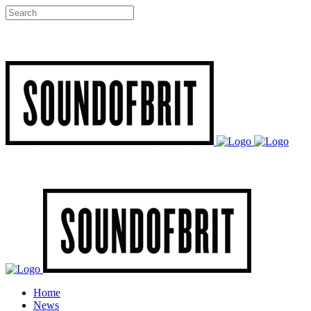
Home
News