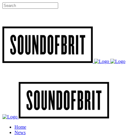
Home
News