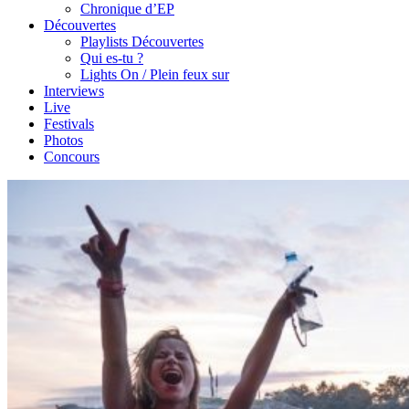
Chronique d’EP
Découvertes
Playlists Découvertes
Qui es-tu ?
Lights On / Plein feux sur
Interviews
Live
Festivals
Photos
Concours