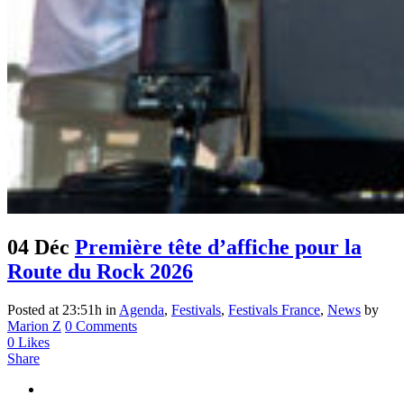
04 Déc
Première tête d’affiche pour la
Route du Rock 2026
Posted at 23:51h
in
Agenda
,
Festivals
,
Festivals France
,
News
by
Marion Z
0 Comments
0
Likes
Share