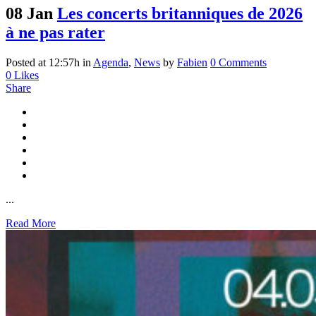
08 Jan
Les concerts britanniques de 2026
à ne pas rater
Posted at 12:57h
in
Agenda
,
News
by
Fabien
0 Comments
0
Likes
Share
...
Read More