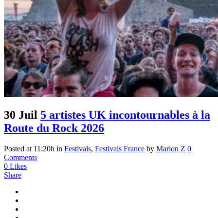
30 Juil
5 artistes UK incontournables à la
Route du Rock 2026
Posted at 11:20h
in
Festivals
,
Festivals France
by
Marion Z
0
Comments
0
Likes
Share