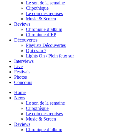
Le son de la semaine
Clipothèque
Le coin des reprises
Music & Screen
Reviews
Chronique d’album
Chronique d’EP
Découvertes
Playlists Découvertes
Qui es-tu ?
Lights On / Plein feux sur
Interviews
Live
Festivals
Photos
Concours
Home
News
Le son de la semaine
Clipothèque
Le coin des reprises
Music & Screen
Reviews
Chronique d’album