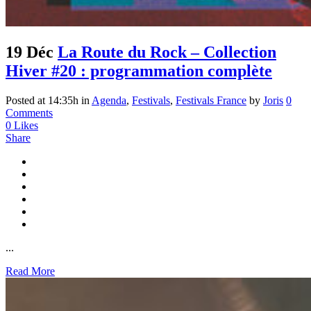
19 Déc
La Route du Rock – Collection
Hiver #20 : programmation complète
Posted at 14:35h
in
Agenda
,
Festivals
,
Festivals France
by
Joris
0
Comments
0
Likes
Share
...
Read More