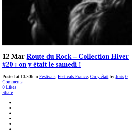
12 Mar
Route du Rock – Collection Hiver
#20 : on y était le samedi !
Posted at 10:30h
in
Festivals
,
Festivals France
,
On y était
by
Joris
0
Comments
0
Likes
Share