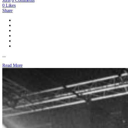
Joris
0 Comments
0
Likes
Share
...
Read More