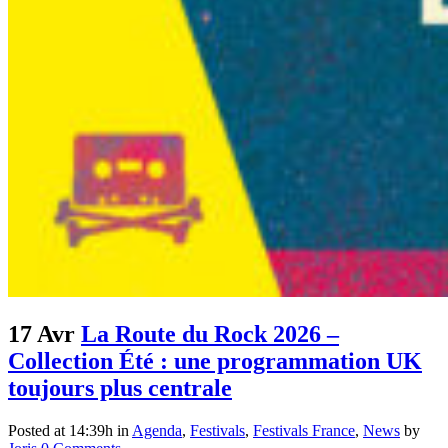
17 Avr
La Route du Rock 2026 –
Collection Été : une programmation UK
toujours plus centrale
Posted at 14:39h
in
Agenda
,
Festivals
,
Festivals France
,
News
by