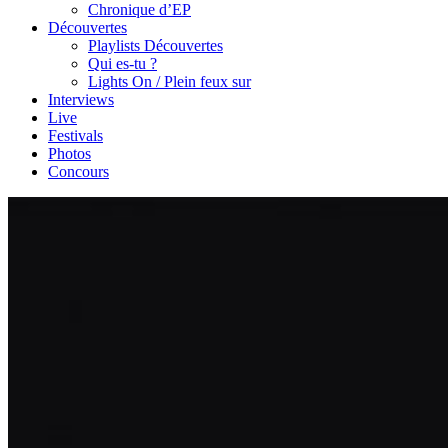
Chronique d’EP
Découvertes
Playlists Découvertes
Qui es-tu ?
Lights On / Plein feux sur
Interviews
Live
Festivals
Photos
Concours