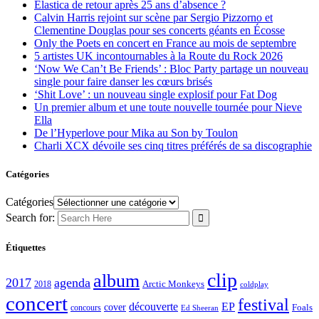
Elastica de retour après 25 ans d’absence ?
Calvin Harris rejoint sur scène par Sergio Pizzorno et
Clementine Douglas pour ses concerts géants en Écosse
Only the Poets en concert en France au mois de septembre
5 artistes UK incontournables à la Route du Rock 2026
‘Now We Can’t Be Friends’ : Bloc Party partage un nouveau
single pour faire danser les cœurs brisés
‘Shit Love’ : un nouveau single explosif pour Fat Dog
Un premier album et une toute nouvelle tournée pour Nieve
Ella
De l’Hyperlove pour Mika au Son by Toulon
Charli XCX dévoile ses cinq titres préférés de sa discographie
Catégories
Catégories
Search for:
Étiquettes
clip
album
2017
agenda
Arctic Monkeys
2018
coldplay
concert
festival
découverte
EP
cover
Foals
concours
Ed Sheeran