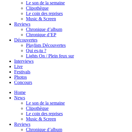
Le son de la semaine
Clipothèque
Le coin des reprises
Music & Screen
Reviews
Chronique d’album
Chronique d’EP
Découvertes
Playlists Découvertes
Qui es-tu ?
Lights On / Plein feux sur
Interviews
Live
Festivals
Photos
Concours
Home
News
Le son de la semaine
Clipothèque
Le coin des reprises
Music & Screen
Reviews
Chronique d’album