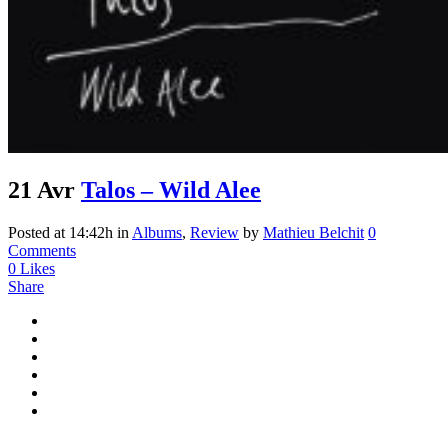
21 Avr
Talos – Wild Alee
Posted at 14:42h
in
Albums
,
Review
by
Mathieu Belchit
0
Comments
0
Likes
Share
...