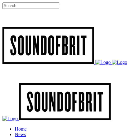
Home
News