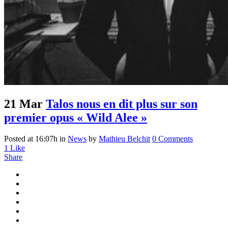
21 Mar
Talos nous en dit plus sur son
premier opus « Wild Alee »
Posted at 16:07h
in
News
by
Mathieu Belchit
0 Comments
1
Like
Share