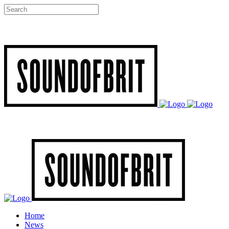
Home
News