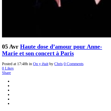
05 Avr
Haute dose d’amour pour Anne-
Marie et son concert à Paris
Posted at 17:48h
in
On y était
by
Chris
0 Comments
0
Likes
Share