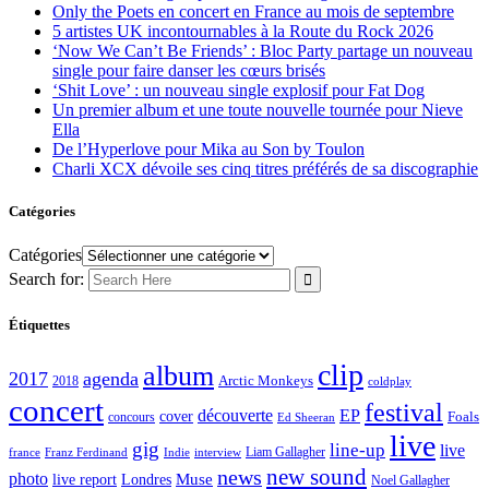
Only the Poets en concert en France au mois de septembre
5 artistes UK incontournables à la Route du Rock 2026
‘Now We Can’t Be Friends’ : Bloc Party partage un nouveau
single pour faire danser les cœurs brisés
‘Shit Love’ : un nouveau single explosif pour Fat Dog
Un premier album et une toute nouvelle tournée pour Nieve
Ella
De l’Hyperlove pour Mika au Son by Toulon
Charli XCX dévoile ses cinq titres préférés de sa discographie
Catégories
Catégories
Search for:
Étiquettes
clip
album
2017
agenda
Arctic Monkeys
2018
coldplay
concert
festival
découverte
EP
cover
Foals
concours
Ed Sheeran
live
gig
line-up
live
Liam Gallagher
france
Franz Ferdinand
Indie
interview
new sound
news
photo
live report
Muse
Londres
Noel Gallagher