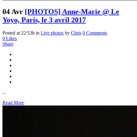
04 Avr
[PHOTOS] Anne-Marie @ Le
Yoyo, Paris, le 3 avril 2017
Posted at 22:53h
in
Live photos
by
Chris
0 Comments
0
Likes
Share
...
Read More