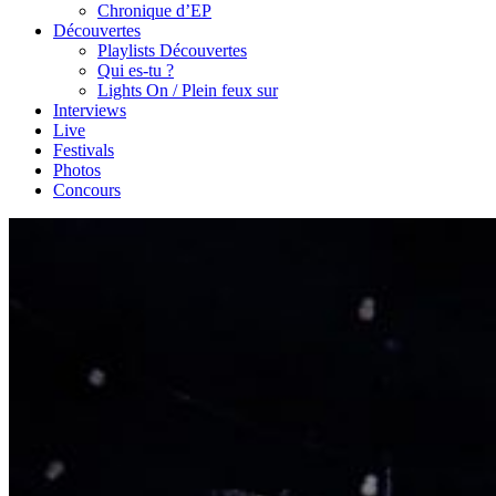
Chronique d’EP
Découvertes
Playlists Découvertes
Qui es-tu ?
Lights On / Plein feux sur
Interviews
Live
Festivals
Photos
Concours