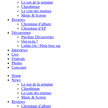
Le son de la semaine
Clipothèque
Le coin des reprises
Music & Screen
Reviews
Chronique d’album
Chronique d’EP
Découvertes
Playlists Découvertes
Qui es-tu ?
Lights On / Plein feux sur
Interviews
Live
Festivals
Photos
Concours
Home
News
Le son de la semaine
Clipothèque
Le coin des reprises
Music & Screen
Reviews
Chronique d’album