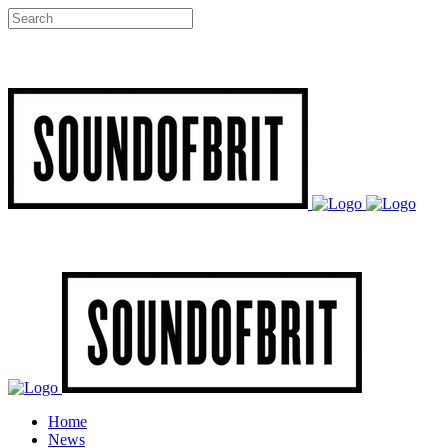
Home
News