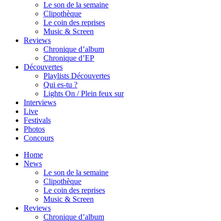
Le son de la semaine
Clipothèque
Le coin des reprises
Music & Screen
Reviews
Chronique d’album
Chronique d’EP
Découvertes
Playlists Découvertes
Qui es-tu ?
Lights On / Plein feux sur
Interviews
Live
Festivals
Photos
Concours
Home
News
Le son de la semaine
Clipothèque
Le coin des reprises
Music & Screen
Reviews
Chronique d’album