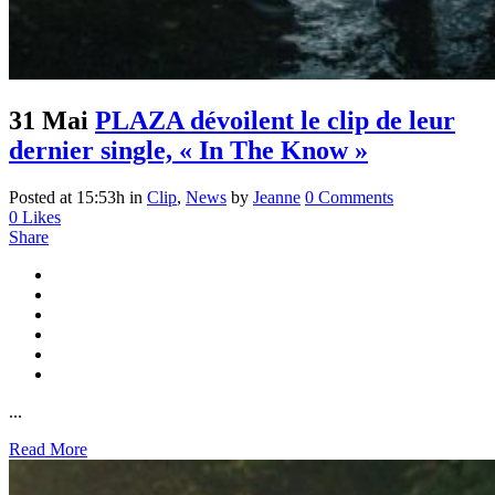
31 Mai
PLAZA dévoilent le clip de leur
dernier single, « In The Know »
Posted at 15:53h
in
Clip
,
News
by
Jeanne
0 Comments
0
Likes
Share
...
Read More