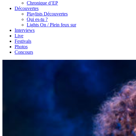
Chronique d’EP
Découvertes
Playlists Découvertes
Qui es-tu ?
Lights On / Plein feux sur
Interviews
Live
Festivals
Photos
Concours