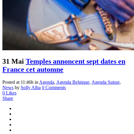
31 Mai
Temples annoncent sept dates en
France cet automne
Posted at 11:46h
in
Agenda
,
Agenda Belgique
,
Agenda Suisse
,
News
by
Solly Alba
0 Comments
0
Likes
Share