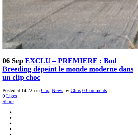
06 Sep
EXCLU – PREMIERE : Bad
Breeding dépeint le monde moderne dans
un clip choc
Posted at 14:22h
in
Clip
,
News
by
Chris
0 Comments
0
Likes
Share