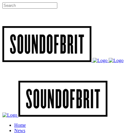
Home
News