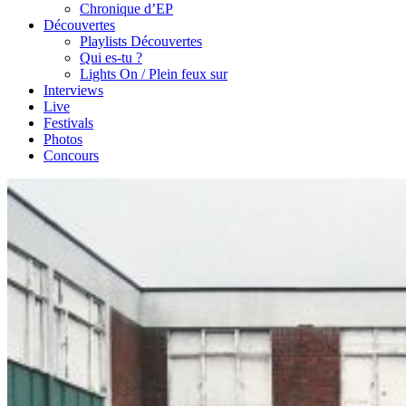
Chronique d’EP
Découvertes
Playlists Découvertes
Qui es-tu ?
Lights On / Plein feux sur
Interviews
Live
Festivals
Photos
Concours