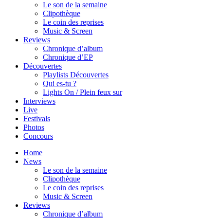
Le son de la semaine
Clipothèque
Le coin des reprises
Music & Screen
Reviews
Chronique d’album
Chronique d’EP
Découvertes
Playlists Découvertes
Qui es-tu ?
Lights On / Plein feux sur
Interviews
Live
Festivals
Photos
Concours
Home
News
Le son de la semaine
Clipothèque
Le coin des reprises
Music & Screen
Reviews
Chronique d’album