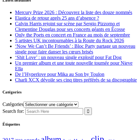
Latest headlines
Mercury Prize 2026 : Découvrez la liste des douze nommés
Elastica de retour après 25 ans d’absence ?
Calvin Harris rejoint sur scène par Sergio Pizzorno et
Clementine Douglas pour ses concerts géants en Écosse
Only the Poets en concert en France au mois de septembre
5 artistes UK incontournables à la Route du Rock 2026
‘Now We Can’t Be Friends’ : Bloc Party partage un nouveau
single pour faire danser les cœurs brisés
‘Shit Love’ : un nouveau single explosif pour Fat Dog
Un premier album et une toute nouvelle tournée pour Nieve
Ella
De l’Hyperlove pour Mika au Son by Toulon
Charli XCX dévoile ses cinq titres préférés de sa discographie
Catégories
Catégories
Search for:
Étiquettes
clip
album
2017
agenda