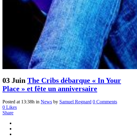
03 Juin
The Cribs débarque « In Your
Place » et fête un anniversaire
Posted at 13:38h
in
News
by
Samuel Regnard
0 Comments
0
Likes
Share