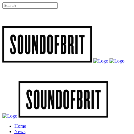
Home
News