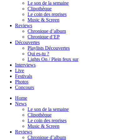
Le son de la semaine
Clipothèque
Le coin des reprises
Music & Screen
Reviews
Chronique d’album
Chronique d’EP
Découvertes
Playlists Découvertes
Qui es-tu ?
Lights On / Plein feux sur
Interviews
Live
Festivals
Photos
Concours
Home
News
Le son de la semaine
Clipothèque
Le coin des reprises
Music & Screen
Reviews
Chronique d’album