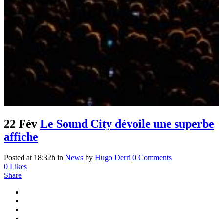
22 Fév
Le Sound City dévoile une superbe
affiche
Posted at 18:32h
in
News
by
Hugo Derri
0 Comments
0
Likes
Share