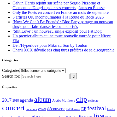
Calvin Harris rejoint sur scène par Sergio Pizzorno et
Clementine Douglas pour ses concerts géants en Écosse
Only the Poets en concert en France au mois de septembre
5 artistes UK incontournables à la Route du Rock 2026
‘Now We Can’t Be Friends’ : Bloc Party partage un nouveau
single pour faire danser les cœurs brisés
‘Shit Love’ : un nouveau single explosif pour Fat Dog
Un premier album et une toute nouvelle tournée pour Nieve
Ella
De l’Hyperlove pour Mika au Son by Toulon
Charli XCX dévoile ses cinq titres préférés de sa discographie
Catégories
Catégories
Search for:
Étiquettes
clip
album
2017
agenda
Arctic Monkeys
2018
coldplay
concert
festival
découverte
EP
cover
Foals
concours
Ed Sheeran
live
gig