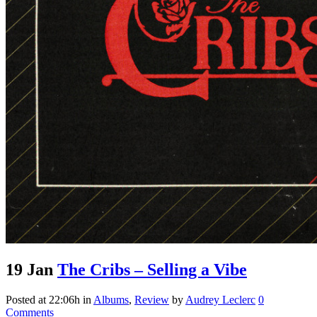
19 Jan
The Cribs – Selling a Vibe
Posted at 22:06h
in
Albums
,
Review
by
Audrey Leclerc
0
Comments