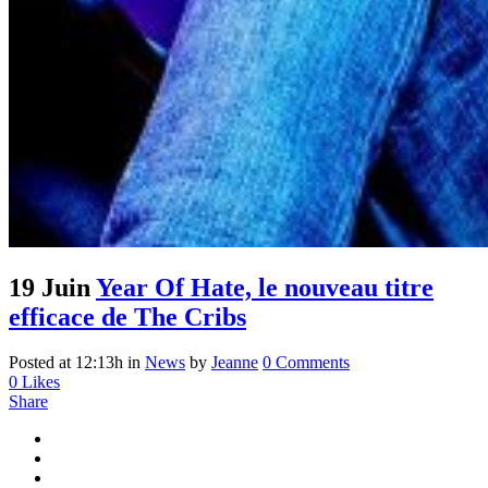
19 Juin
Year Of Hate, le nouveau titre
efficace de The Cribs
Posted at 12:13h
in
News
by
Jeanne
0 Comments
0
Likes
Share