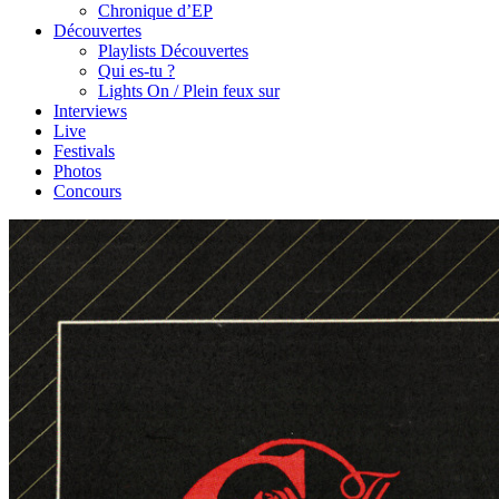
Chronique d’EP
Découvertes
Playlists Découvertes
Qui es-tu ?
Lights On / Plein feux sur
Interviews
Live
Festivals
Photos
Concours