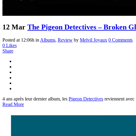
12 Mar
The Pigeon Detectives – Broken G
Posted at 12:06h
in
Albums
,
Review
by
Melvil Joyaux
0 Comments
0
Likes
Share
4 ans après leur dernier album, les
Pigeon Detectives
reviennent avec 
Read More