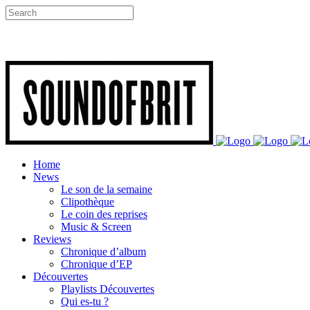
Home
News
Le son de la semaine
Clipothèque
Le coin des reprises
Music & Screen
Reviews
Chronique d’album
Chronique d’EP
Découvertes
Playlists Découvertes
Qui es-tu ?