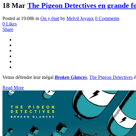
18 Mar
The Pigeon Detectives en grande f
Posted at 19:08h
in
On y était
by
Melvil Joyaux
0 Comments
0
Likes
Share
Venus défendre leur inégal
Broken Glances
,
The Pigeon Detectives
é
Read More