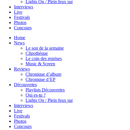
Lights On / Plein feux sur
Interviews
Live
Festivals
Photos
Concours
Home
News
Le son de la semaine
Clipothèque
Le coin des reprises
Music & Screen
Reviews
Chronique d’album
Chronique d’EP
Découvertes
Playlists Découvertes
Qui es-tu ?
Lights On / Plein feux sur
Interviews
Live
Festivals
Photos
Concours