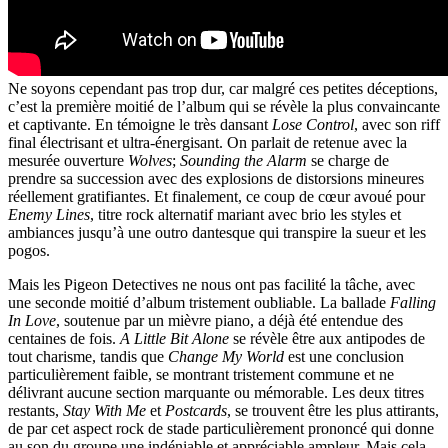
Ne soyons cependant pas trop dur, car malgré ces petites déceptions,
c’est la première moitié de l’album qui se révèle la plus convaincante
et captivante. En témoigne le très dansant
Lose Control
, avec son riff
final électrisant et ultra-énergisant. On parlait de retenue avec la
mesurée ouverture
Wolves
;
Sounding the Alarm
se charge de
prendre sa succession avec des explosions de distorsions mineures
réellement gratifiantes. Et finalement, ce coup de cœur avoué pour
Enemy Lines
, titre rock alternatif mariant avec brio les styles et
ambiances jusqu’à une outro dantesque qui transpire la sueur et les
pogos.
Mais les Pigeon Detectives ne nous ont pas facilité la tâche, avec
une seconde moitié d’album tristement oubliable. La ballade
Falling
In Love
, soutenue par un mièvre piano, a déjà été entendue des
centaines de fois.
A Little Bit Alone
se révèle être aux antipodes de
tout charisme, tandis que
Change My World
est une conclusion
particulièrement faible, se montrant tristement commune et ne
délivrant aucune section marquante ou mémorable. Les deux titres
restants,
Stay With Me
et
Postcards
, se trouvent être les plus attirants,
de par cet aspect rock de stade particulièrement prononcé qui donne
au son du groupe une indéniable et appréciable ampleur. Mais cela