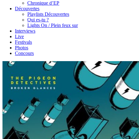
Chronique d’EP
Découvertes
Playlists Découvertes
Qui es-tu ?
Lights On / Plein feux sur
Interviews
Live
Festivals
Photos
Concours