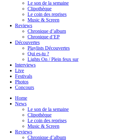
Le son de la semaine
Clipothèque
Le coin des reprises
Music & Screen
Reviews
Chronique d’album
Chronique d’EP
Découvertes
Playlists Découvertes
Qui es-tu ?
Lights On / Plein feux sur
Interviews
Live
Festivals
Photos
Concours
Home
News
Le son de la semaine
Clipothèque
Le coin des reprises
Music & Screen
Reviews
Chronique d’album