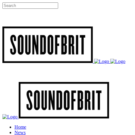
Home
News