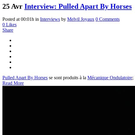
25 Avr
Interview: Pulled Apart By Horses
Posted at 00:01h
in
Interviews
by
Melvil Joyaux
0 Comments
0
Likes
Share
Pulled Apart By Horses
se sont produits à la
Mécanique Ondulatoire
;
Read More