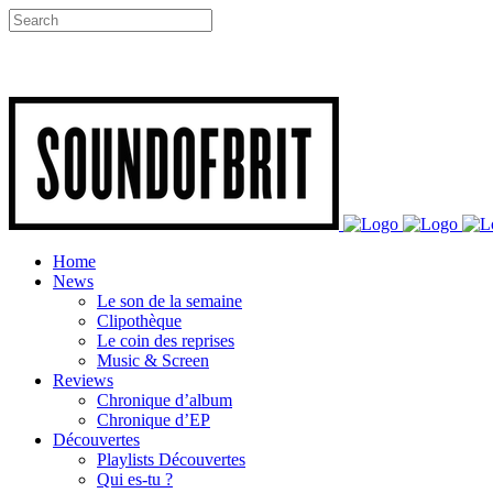
Home
News
Le son de la semaine
Clipothèque
Le coin des reprises
Music & Screen
Reviews
Chronique d’album
Chronique d’EP
Découvertes
Playlists Découvertes
Qui es-tu ?