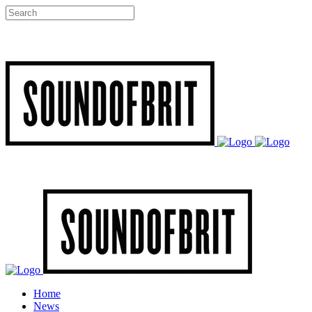
Home
News