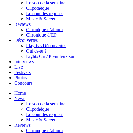
Le son de la semaine
Clipothèque
Le coin des reprises
Music & Screen
Reviews
Chronique d’album
Chronique d’EP
Découvertes
Playlists Découvertes
Qui es-tu ?
Lights On / Plein feux sur
Interviews
Live
Festivals
Photos
Concours
Home
News
Le son de la semaine
Clipothèque
Le coin des reprises
Music & Screen
Reviews
Chronique d’album