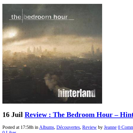
16 Juil
Review : The Bedroom Hour – Hin
Posted at 17:58h
in
Albums
,
Découvertes
,
Review
by
Jeanne
0 Comm
0
Likes