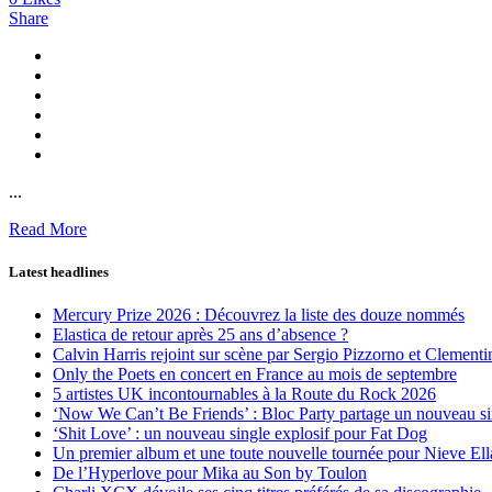
Share
...
Read More
Latest headlines
Mercury Prize 2026 : Découvrez la liste des douze nommés
Elastica de retour après 25 ans d’absence ?
Calvin Harris rejoint sur scène par Sergio Pizzorno et Clement
Only the Poets en concert en France au mois de septembre
5 artistes UK incontournables à la Route du Rock 2026
‘Now We Can’t Be Friends’ : Bloc Party partage un nouveau sin
‘Shit Love’ : un nouveau single explosif pour Fat Dog
Un premier album et une toute nouvelle tournée pour Nieve Ell
De l’Hyperlove pour Mika au Son by Toulon