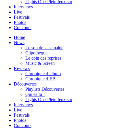
Lights On / Plein feux sur
Interviews
Live
Festivals
Photos
Concours
Home
News
Le son de la semaine
Clipothèque
Le coin des reprises
Music & Screen
Reviews
Chronique d’album
Chronique d’EP
Découvertes
Playlists Découvertes
Qui es-tu ?
Lights On / Plein feux sur
Interviews
Live
Festivals
Photos
Concours