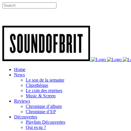
Home
News
Le son de la semaine
Clipothèque
Le coin des reprises
Music & Screen
Reviews
Chronique d’album
Chronique d’EP
Découvertes
Playlists Découvertes
Qui es-tu ?