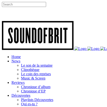
Home
News
Le son de la semaine
Clipothèque
Le coin des reprises
Music & Screen
Reviews
Chronique d’album
Chronique d’EP
Découvertes
Playlists Découvertes
Qui es-tu ?