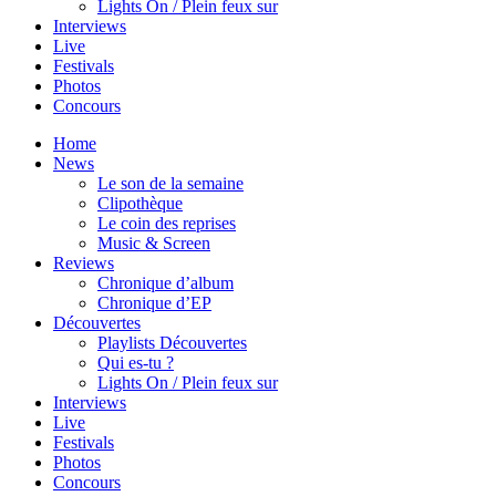
Lights On / Plein feux sur
Interviews
Live
Festivals
Photos
Concours
Home
News
Le son de la semaine
Clipothèque
Le coin des reprises
Music & Screen
Reviews
Chronique d’album
Chronique d’EP
Découvertes
Playlists Découvertes
Qui es-tu ?
Lights On / Plein feux sur
Interviews
Live
Festivals
Photos
Concours