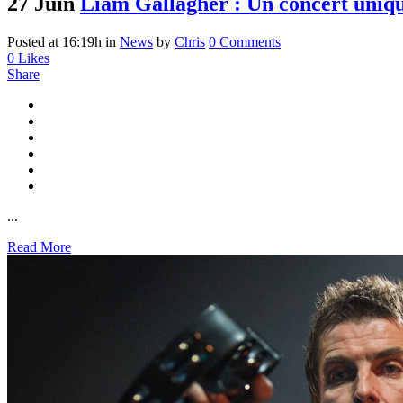
27 Juin
Liam Gallagher : Un concert uniqu
Posted at 16:19h
in
News
by
Chris
0 Comments
0
Likes
Share
...
Read More