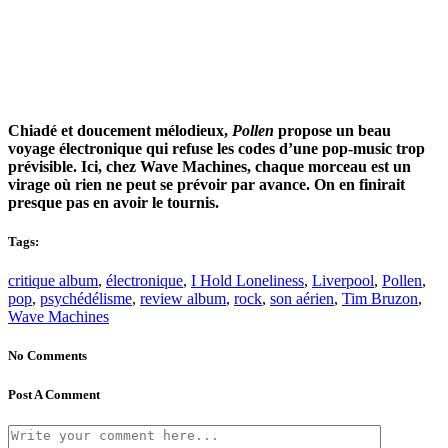
Chiadé et doucement mélodieux,
Pollen
propose un beau
voyage électronique qui refuse les codes d’une pop-music trop
prévisible. Ici, chez Wave Machines, chaque morceau est un
virage où rien ne peut se prévoir par avance. On en finirait
presque pas en avoir le tournis.
Tags:
critique album
,
électronique
,
I Hold Loneliness
,
Liverpool
,
Pollen
,
pop
,
psychédélisme
,
review album
,
rock
,
son aérien
,
Tim Bruzon
,
Wave Machines
No Comments
Post A Comment