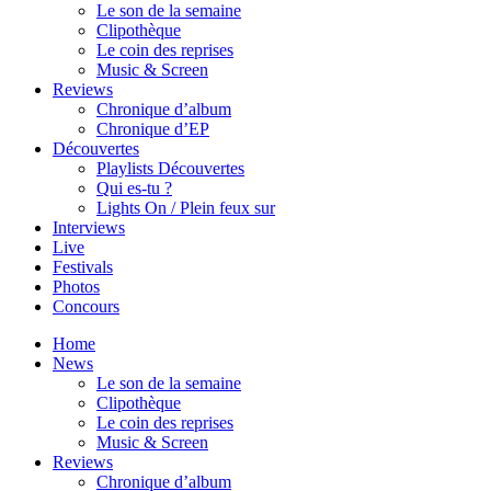
Le son de la semaine
Clipothèque
Le coin des reprises
Music & Screen
Reviews
Chronique d’album
Chronique d’EP
Découvertes
Playlists Découvertes
Qui es-tu ?
Lights On / Plein feux sur
Interviews
Live
Festivals
Photos
Concours
Home
News
Le son de la semaine
Clipothèque
Le coin des reprises
Music & Screen
Reviews
Chronique d’album