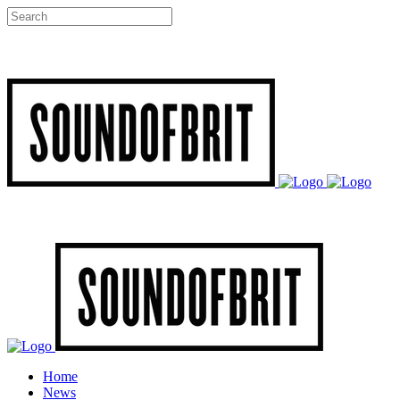
Home
News