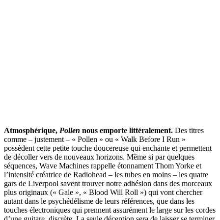
Atmosphérique,
Pollen
nous emporte littéralement.
Des titres
comme – justement – « Pollen » ou « Walk Before I Run »
possèdent cette petite touche doucereuse qui enchante et permettent
de décoller vers de nouveaux horizons. Même si par quelques
séquences, Wave Machines rappelle étonnament Thom Yorke et
l’intensité créatrice de Radiohead – les tubes en moins – les quatre
gars de Liverpool savent trouver notre adhésion dans des morceaux
plus originaux (« Gale », « Blood Will Roll ») qui vont chercher
autant dans le psychédélisme de leurs références, que dans les
touches électroniques qui prennent assurément le large sur les cordes
d’une guitare, discrète. La seule déception sera de laisser se terminer