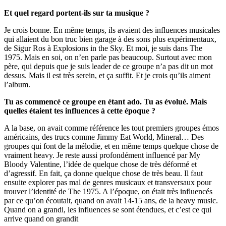
Et quel regard portent-ils sur ta musique ?
Je crois bonne. En même temps, ils avaient des influences musicales
qui allaient du bon truc bien garage à des sons plus expérimentaux,
de Sigur Ros à Explosions in the Sky. Et moi, je suis dans The
1975. Mais en soi, on n’en parle pas beaucoup. Surtout avec mon
père, qui depuis que je suis leader de ce groupe n’a pas dit un mot
dessus. Mais il est très serein, et ça suffit. Et je crois qu’ils aiment
l’album.
Tu as commencé ce groupe en étant ado. Tu as évolué. Mais
quelles étaient tes influences à cette époque ?
A la base, on avait comme référence les tout premiers groupes émos
américains, des trucs comme Jimmy Eat World, Mineral… Des
groupes qui font de la mélodie, et en même temps quelque chose de
vraiment heavy. Je reste aussi profondément influencé par My
Bloody Valentine, l’idée de quelque chose de très déformé et
d’agressif. En fait, ça donne quelque chose de très beau. Il faut
ensuite explorer pas mal de genres musicaux et transversaux pour
trouver l’identité de The 1975. A l’époque, on était très influencés
par ce qu’on écoutait, quand on avait 14-15 ans, de la heavy music.
Quand on a grandi, les influences se sont étendues, et c’est ce qui
arrive quand on grandit