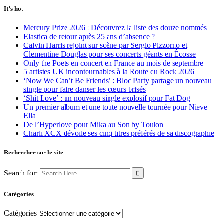
It’s hot
Mercury Prize 2026 : Découvrez la liste des douze nommés
Elastica de retour après 25 ans d’absence ?
Calvin Harris rejoint sur scène par Sergio Pizzorno et
Clementine Douglas pour ses concerts géants en Écosse
Only the Poets en concert en France au mois de septembre
5 artistes UK incontournables à la Route du Rock 2026
‘Now We Can’t Be Friends’ : Bloc Party partage un nouveau
single pour faire danser les cœurs brisés
‘Shit Love’ : un nouveau single explosif pour Fat Dog
Un premier album et une toute nouvelle tournée pour Nieve
Ella
De l’Hyperlove pour Mika au Son by Toulon
Charli XCX dévoile ses cinq titres préférés de sa discographie
Rechercher sur le site
Search for:
Catégories
Catégories