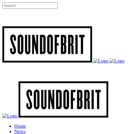
Home
News