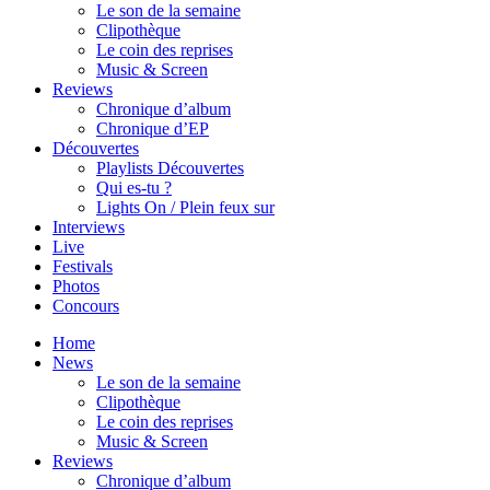
Le son de la semaine
Clipothèque
Le coin des reprises
Music & Screen
Reviews
Chronique d’album
Chronique d’EP
Découvertes
Playlists Découvertes
Qui es-tu ?
Lights On / Plein feux sur
Interviews
Live
Festivals
Photos
Concours
Home
News
Le son de la semaine
Clipothèque
Le coin des reprises
Music & Screen
Reviews
Chronique d’album