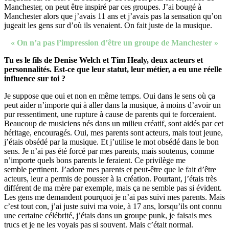
Manchester, on peut être inspiré par ces groupes. J’ai bougé à
Manchester alors que j’avais 11 ans et j’avais pas la sensation qu’on
jugeait les gens sur d’où ils venaient. On fait juste de la musique.
« On n’a pas l’impression d’être un groupe de Manchester »
Tu es le fils de Denise Welch et Tim Healy, deux acteurs et
personnalités. Est-ce que leur statut, leur métier, a eu une réelle
influence sur toi ?
Je suppose que oui et non en même temps. Oui dans le sens où ça
peut aider n’importe qui à aller dans la musique, à moins d’avoir un
pur ressentiment, une rupture à cause de parents qui te forceraient.
Beaucoup de musiciens nés dans un milieu créatif, sont aidés par cet
héritage, encouragés. Oui, mes parents sont acteurs, mais tout jeune,
j’étais obsédé par la musique. Et j’utilise le mot obsédé dans le bon
sens. Je n’ai pas été forcé par mes parents, mais soutenus, comme
n’importe quels bons parents le feraient. Ce privilège me
semble pertinent. J’adore mes parents et peut-être que le fait d’être
acteurs, leur a permis de pousser à la création. Pourtant, j’étais très
différent de ma mère par exemple, mais ça ne semble pas si évident.
Les gens me demandent pourquoi je n’ai pas suivi mes parents. Mais
c’est tout con, j’ai juste suivi ma voie, à 17 ans, lorsqu’ils ont connu
une certaine célébrité, j’étais dans un groupe punk, je faisais mes
trucs et je ne les voyais pas si souvent. Mais c’était normal.