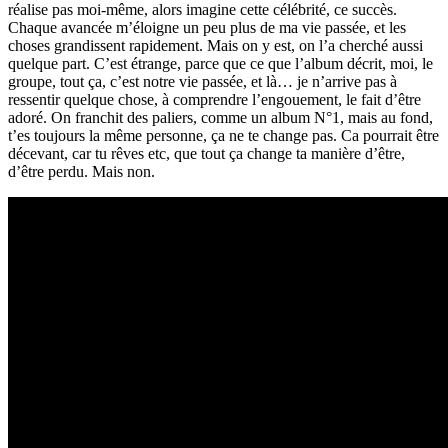
réalise pas moi-même, alors imagine cette célébrité, ce succès.
Chaque avancée m’éloigne un peu plus de ma vie passée, et les
choses grandissent rapidement. Mais on y est, on l’a cherché aussi
quelque part. C’est étrange, parce que ce que l’album décrit, moi, le
groupe, tout ça, c’est notre vie passée, et là… je n’arrive pas à
ressentir quelque chose, à comprendre l’engouement, le fait d’être
adoré. On franchit des paliers, comme un album N°1, mais au fond,
t’es toujours la même personne, ça ne te change pas. Ca pourrait être
décevant, car tu rêves etc, que tout ça change ta manière d’être,
d’être perdu. Mais non.