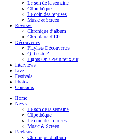
Le son de la semaine
Clipothèque
Le coin des reprises
Music & Screen
Reviews
Chronique d’album
Chronique d’EP
Découvertes
Playlists Découvertes
Qui es-tu ?
Lights On / Plein feux sur
Interviews
Live
Festivals
Photos
Concours
Home
News
Le son de la semaine
Clipothèque
Le coin des reprises
Music & Screen
Reviews
Chronique d’album