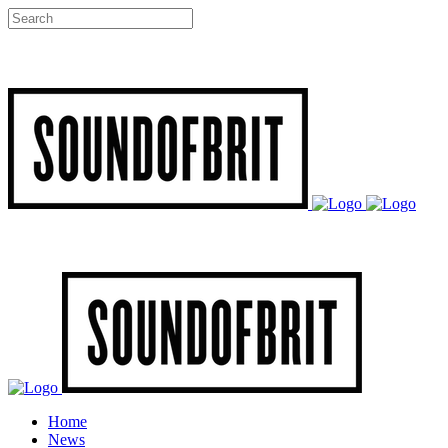
Home
News