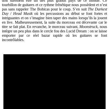
doit sûrement être un des plus grands pays de ce monde. Ce
tourbillon de guitares et ce rythme frénétique nous possèdent et n’est
pas sans rappeler The Bohicas pour le coup. S’en suit
The Darkest
Day / Head Musik
où les percussions au début se font fortes et
intriguantes et on s’imagine bien taper des mains lorsqu’ils la jouent
en live. Malheureusement, la suite du morceau est décevante car le
titre se fait plat. En revanche, le morceau suivant,
Moonstruck
, nous
intègre un peu plus dans le cercle fou des Lucid Dream : on se laisse
emporter par ce réel bazar rapide où les guitares se font
incontrôlables.