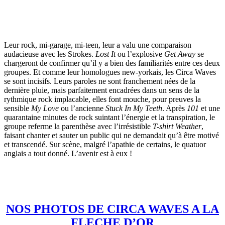
Leur rock, mi-garage, mi-teen, leur a valu une comparaison
audacieuse avec les Strokes.
Lost It
ou l’explosive
Get Away
se
chargeront de confirmer qu’il y a bien des familiarités entre ces deux
groupes. Et comme leur homologues new-yorkais, les Circa Waves
se sont incisifs. Leurs paroles ne sont franchement nées de la
dernière pluie, mais parfaitement encadrées dans un sens de la
rythmique rock implacable, elles font mouche, pour preuves la
sensible
My Love
ou l’ancienne
Stuck In My Teeth
. Après
101
et une
quarantaine minutes de rock suintant l’énergie et la transpiration, le
groupe referme la parenthèse avec l’irrésistible
T-shirt Weather
,
faisant chanter et sauter un public qui ne demandait qu’à être motivé
et transcendé. Sur scène, malgré l’apathie de certains, le quatuor
anglais a tout donné. L’avenir est à eux !
NOS PHOTOS DE CIRCA WAVES A LA
FLECHE D’OR