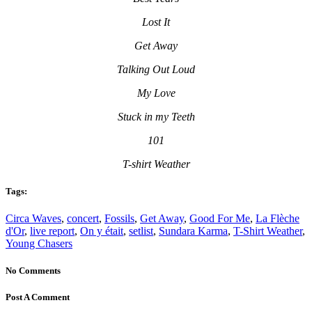
Lost It
Get Away
Talking Out Loud
My Love
Stuck in my Teeth
101
T-shirt Weather
Tags:
Circa Waves
,
concert
,
Fossils
,
Get Away
,
Good For Me
,
La Flèche
d'Or
,
live report
,
On y était
,
setlist
,
Sundara Karma
,
T-Shirt Weather
,
Young Chasers
No Comments
Post A Comment