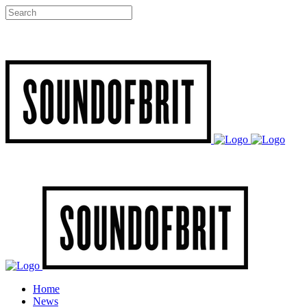
Home
News