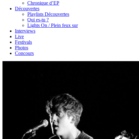
Chronique d’EP
Découvertes
Playlists Découvertes
Qui es-tu ?
Lights On / Plein feux sur
Interviews
Live
Festivals
Photos
Concours