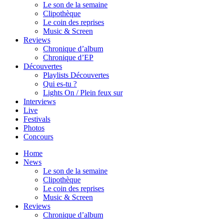
Le son de la semaine
Clipothèque
Le coin des reprises
Music & Screen
Reviews
Chronique d’album
Chronique d’EP
Découvertes
Playlists Découvertes
Qui es-tu ?
Lights On / Plein feux sur
Interviews
Live
Festivals
Photos
Concours
Home
News
Le son de la semaine
Clipothèque
Le coin des reprises
Music & Screen
Reviews
Chronique d’album