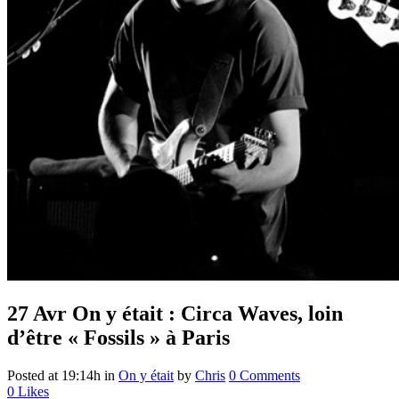
27 Avr
On y était : Circa Waves, loin
d’être « Fossils » à Paris
Posted at 19:14h
in
On y était
by
Chris
0 Comments
0
Likes