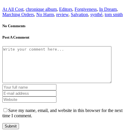
At All Cost
,
chronique album
,
Editors
,
Forgiveness
,
In Dream
,
Marching Orders
,
No Harm
,
review
,
Salvation
,
synthé
,
tom smith
No Comments
Post A Comment
Save my name, email, and website in this browser for the next
time I comment.