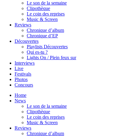
Le son de la semaine
Clipothèque
Le coin des reprises
Music & Screen
Reviews
Chronique d’album
Chronique d’EP
Découvertes
Playlists Découvertes
Qui es-tu ?
Lights On / Plein feux sur
Interviews
Live
Festivals
Photos
Concours
Home
News
Le son de la semaine
Clipothèque
Le coin des reprises
Music & Screen
Reviews
Chronique d’album