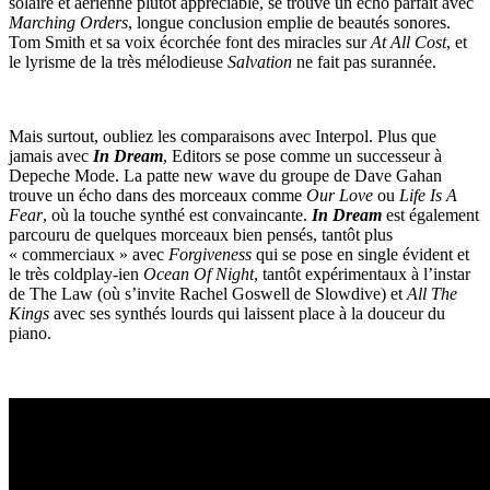
solaire et aérienne plutôt appréciable, se trouve un écho parfait avec
Marching Orders
, longue conclusion emplie de beautés sonores.
Tom Smith et sa voix écorchée font des miracles sur
At All Cost
, et
le lyrisme de la très mélodieuse
Salvation
ne fait pas surannée.
Mais surtout, oubliez les comparaisons avec Interpol. Plus que
jamais avec
In Dream
, Editors se pose comme un successeur à
Depeche Mode. La patte new wave du groupe de Dave Gahan
trouve un écho dans des morceaux comme
Our Love
ou
Life Is A
Fear
, où la touche synthé est convaincante.
In Dream
est également
parcouru de quelques morceaux bien pensés, tantôt plus
« commerciaux » avec
Forgiveness
qui se pose en single évident et
le très coldplay-ien
Ocean Of Night
, tantôt expérimentaux à l’instar
de The Law (où s’invite Rachel Goswell de Slowdive) et
All The
Kings
avec ses synthés lourds qui laissent place à la douceur du
piano.