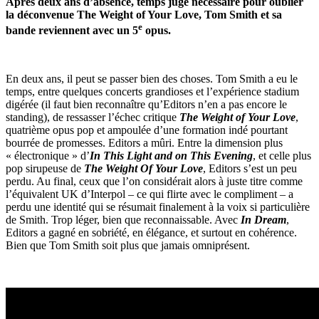
Après deux ans d’absence, temps jugé nécessaire pour oublier
la déconvenue The Weight of Your Love, Tom Smith et sa
e
bande reviennent avec un 5
opus.
En deux ans, il peut se passer bien des choses. Tom Smith a eu le
temps, entre quelques concerts grandioses et l’expérience stadium
digérée (il faut bien reconnaître qu’Editors n’en a pas encore le
standing), de ressasser l’échec critique
The Weight of Your Love
,
quatrième opus pop et ampoulée d’une formation indé pourtant
bourrée de promesses. Editors a mûri. Entre la dimension plus
« électronique » d’
In This Light and on This Evening
, et celle plus
pop sirupeuse de
The Weight Of Your Love
, Editors s’est un peu
perdu. Au final, ceux que l’on considérait alors à juste titre comme
l’équivalent UK d’Interpol – ce qui flirte avec le compliment – a
perdu une identité qui se résumait finalement à la voix si particulière
de Smith. Trop léger, bien que reconnaissable. Avec
In Dream
,
Editors a gagné en sobriété, en élégance, et surtout en cohérence.
Bien que Tom Smith soit plus que jamais omniprésent.