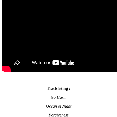
Tracklisting :
No Harm
Ocean of Night
Forgiveness