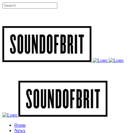
Home
News