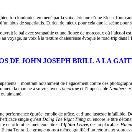
ghter, trio londonien emmené par la voix aérienne d’une Elena Tonra aus
 d’un abus de superlatifs. Et rien de mieux pour cela que la scène pour 
 ouvrait le bal avec sympathie et une flopée de morceaux où l’alcool es
te au voyage, sa voix à la texture chaleureuse évoque le road-trip dans l’
S DE JOHN JOSEPH BRILL A LA GAI
mpatients – montrant notamment de l’agacement contre des photographes
donnera la marche à suivre, avec
Tomorrow
et l’impeccable
Numbers
. 
 ou aimanté.
ne performance épurée, emplie de grâce, et d’une justesse infaillible. 
’efficace single qu’est
Doing The Right Thing
ou encore le titre détona
e en offrant les meilleurs titres d’
If You Leave
, des implacables
Huma
ché Elena Tonra. Le groupe nous a même gratifié d’un retour aux sources