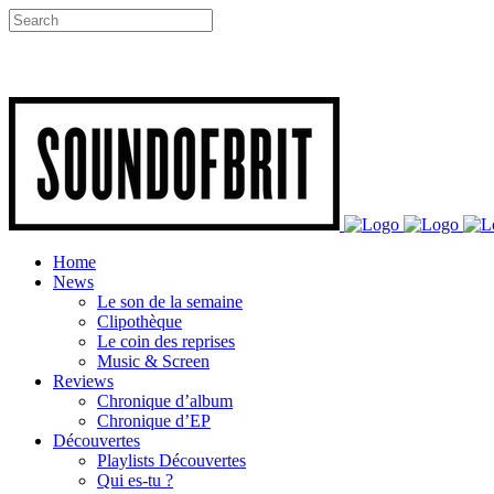
Home
News
Le son de la semaine
Clipothèque
Le coin des reprises
Music & Screen
Reviews
Chronique d’album
Chronique d’EP
Découvertes
Playlists Découvertes
Qui es-tu ?