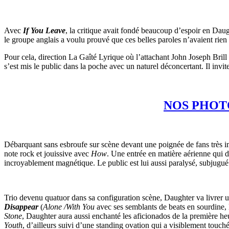
Avec
If You Leave
, la critique avait fondé beaucoup d’espoir en Dau
le groupe anglais a voulu prouvé que ces belles paroles n’avaient rien
Pour cela, direction La Gaîté Lyrique où l’attachant John Joseph Brill
s’est mis le public dans la poche avec un naturel déconcertant. Il invi
NOS PHOTO
Débarquant sans esbroufe sur scène devant une poignée de fans très i
note rock et jouissive avec
How
. Une entrée en matière aérienne qui 
incroyablement magnétique. Le public est lui aussi paralysé, subjugué
Trio devenu quatuor dans sa configuration scène, Daughter va livrer u
Disappear
(
Alone /With You
avec ses semblants de beats en sourdine, l
Stone
, Daughter aura aussi enchanté les aficionados de la première heur
Youth
, d’ailleurs suivi d’une standing ovation qui a visiblement tou