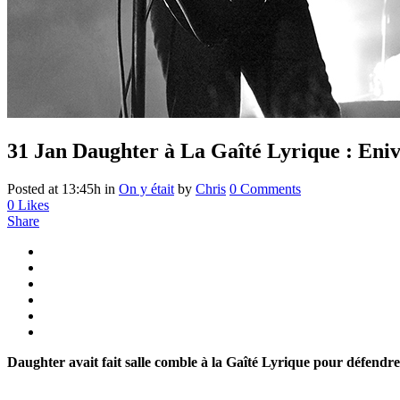
31 Jan
Daughter à La Gaîté Lyrique : Eniv
Posted at 13:45h
in
On y était
by
Chris
0 Comments
0
Likes
Share
Daughter avait fait salle comble à la Gaîté Lyrique pour défendr