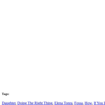
Tags:
Daughter
,
Doing The Right Thing
,
Elena Tonra
,
Fossa
,
How
,
If You 