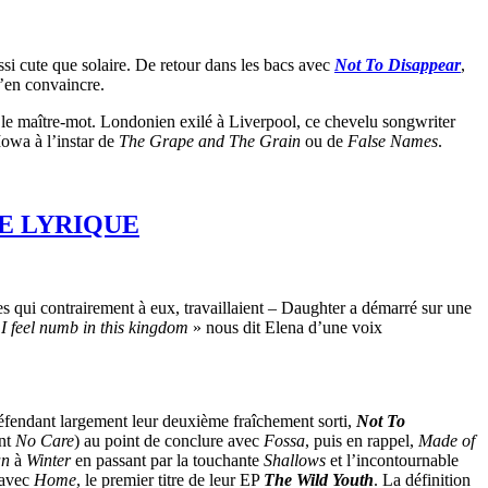
si cute que solaire. De retour dans les bacs avec
Not To Disappear
,
s’en convaincre.
t le maître-mot. Londonien exilé à Liverpool, ce chevelu songwriter
Iowa à l’instar de
The Grape and The Grain
ou de
False Names
.
TE LYRIQUE
 qui contrairement à eux, travaillaient – Daughter a démarré sur une
«
I feel numb in this kingdom
» nous dit Elena d’une voix
Défendant largement leur deuxième fraîchement sorti,
Not To
nt
No Care
) au point de conclure avec
Fossa
, puis en rappel,
Made of
n
à
Winter
en passant par la touchante
Shallows
et l’incontournable
 avec
Home
, le premier titre de leur EP
The Wild Youth
. La définition