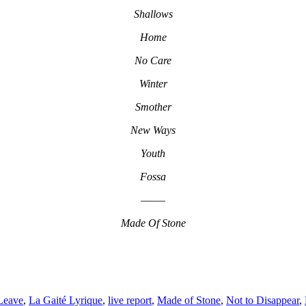
Shallows
Home
No Care
Winter
Smother
New Ways
Youth
Fossa
——–
Made Of Stone
Leave
,
La Gaité Lyrique
,
live report
,
Made of Stone
,
Not to Disappear
,