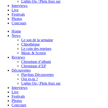
Lights On / Plein feux sur
Interviews
Live
Festivals
Photos
Concours
Home
News
Le son de la semaine
Clipothèque
Le coin des reprises
Music & Screen
Reviews
Chronique d’album
Chronique d’EP
Découvertes
Playlists Découvertes
Qui es-tu ?
Lights On / Plein feux sur
Interviews
Live
Festivals
Photos
Concours