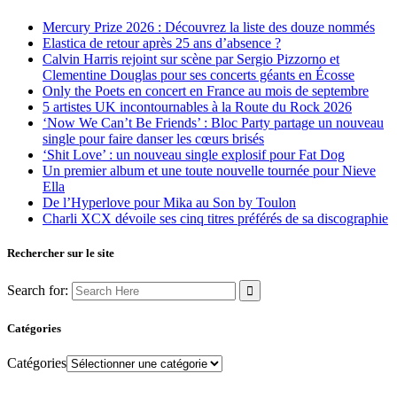
Mercury Prize 2026 : Découvrez la liste des douze nommés
Elastica de retour après 25 ans d’absence ?
Calvin Harris rejoint sur scène par Sergio Pizzorno et
Clementine Douglas pour ses concerts géants en Écosse
Only the Poets en concert en France au mois de septembre
5 artistes UK incontournables à la Route du Rock 2026
‘Now We Can’t Be Friends’ : Bloc Party partage un nouveau
single pour faire danser les cœurs brisés
‘Shit Love’ : un nouveau single explosif pour Fat Dog
Un premier album et une toute nouvelle tournée pour Nieve
Ella
De l’Hyperlove pour Mika au Son by Toulon
Charli XCX dévoile ses cinq titres préférés de sa discographie
Rechercher sur le site
Search for:
Catégories
Catégories