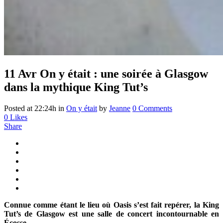
11 Avr
On y était : une soirée à Glasgow
dans la mythique King Tut’s
Posted at 22:24h
in
On y était
by
Jeanne
0 Comments
0
Likes
Share
Connue comme étant le lieu où Oasis s’est fait repérer, la King
Tut’s de Glasgow est une salle de concert incontournable en
Écosse.