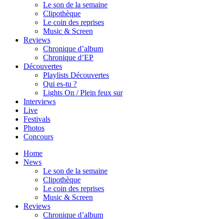
Le son de la semaine
Clipothèque
Le coin des reprises
Music & Screen
Reviews
Chronique d’album
Chronique d’EP
Découvertes
Playlists Découvertes
Qui es-tu ?
Lights On / Plein feux sur
Interviews
Live
Festivals
Photos
Concours
Home
News
Le son de la semaine
Clipothèque
Le coin des reprises
Music & Screen
Reviews
Chronique d’album