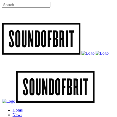
Home
News