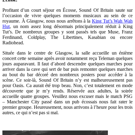
Profitant d’un court séjour en Écosse, Sound Of Britain saute sur
l’occasion de vivre quelques moments musicaux au sein de ce
royaume. À Glasgow, nous nous arrêtons à la
King Tut’s Wah Wah
Hut
, un nom assez long désormais principalement réduit à King
Tut’s. De nombreux groupes y sont passés tels que Muse, Franz
Ferdinand, Coldplay, The Libertines, Kasabian ou encore
Radiohead.
Située dans le centre de Glasgow, la salle accueille un énième
concert cette semaine après avoir notamment reçu Teleman quelques
jours auparavant. Il faut d’abord descendre quelques marches pour
arriver dans la cave qui sert de bar puis remonter quelques marches
au bout du bar décoré den nombreux posters pour accéder à la
scène. Ce soir-là, Sound Of Britain n’y est malheureusement pas
pour Oasis. Ca aurait été trop beau. Non, c’est totalement en mode
découverte que je m’y rends. Réservée aux adultes, la soirée
accueille quatre groupes. Veuillez nous excuser mais le match PSG
– Manchester City passé dans un pub écossais nous fait rater le
premier groupe. Heureusement, nous arrivons à l’heure pour les trois
autres, ce qui n’est pas si mal.