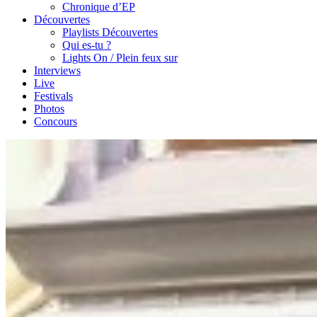
Chronique d’EP
Découvertes
Playlists Découvertes
Qui es-tu ?
Lights On / Plein feux sur
Interviews
Live
Festivals
Photos
Concours