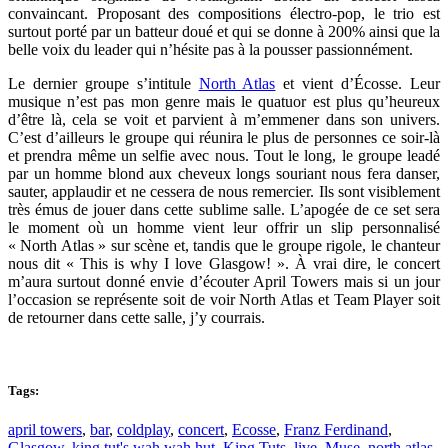
convaincant. Proposant des compositions électro-pop, le trio est
surtout porté par un batteur doué et qui se donne à 200% ainsi que la
belle voix du leader qui n’hésite pas à la pousser passionnément.
Le dernier groupe s’intitule
North Atlas
et vient d’Écosse. Leur
musique n’est pas mon genre mais le quatuor est plus qu’heureux
d’être là, cela se voit et parvient à m’emmener dans son univers.
C’est d’ailleurs le groupe qui réunira le plus de personnes ce soir-là
et prendra même un selfie avec nous. Tout le long, le groupe leadé
par un homme blond aux cheveux longs souriant nous fera danser,
sauter, applaudir et ne cessera de nous remercier. Ils sont visiblement
très émus de jouer dans cette sublime salle. L’apogée de ce set sera
le moment où un homme vient leur offrir un slip personnalisé
« North Atlas » sur scène et, tandis que le groupe rigole, le chanteur
nous dit « This is why I love Glasgow! ». À vrai dire, le concert
m’aura surtout donné envie d’écouter April Towers mais si un jour
l’occasion se représente soit de voir North Atlas et Team Player soit
de retourner dans cette salle, j’y courrais.
Tags:
april towers
,
bar
,
coldplay
,
concert
,
Ecosse
,
Franz Ferdinand
,
Glasgow
,
king tut's wah wah hut
,
King Tuts
,
live
,
Muse
,
north atlas
,