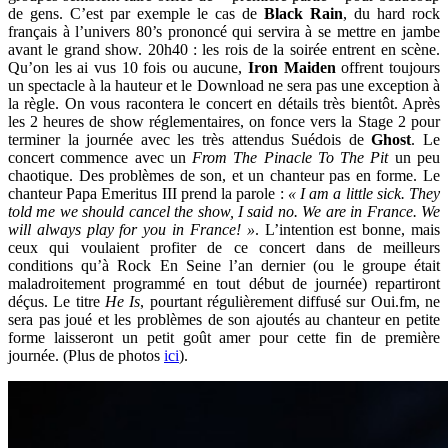
de gens. C’est par exemple le cas de
Black Rain
, du hard rock
français à l’univers 80’s prononcé qui servira à se mettre en jambe
avant le grand show. 20h40 : les rois de la soirée entrent en scène.
Qu’on les ai vus 10 fois ou aucune,
Iron Maiden
offrent toujours
un spectacle à la hauteur et le Download ne sera pas une exception à
la règle. On vous racontera le concert en détails très bientôt. Après
les 2 heures de show réglementaires, on fonce vers la Stage 2 pour
terminer la journée avec les très attendus Suédois de
Ghost
. Le
concert commence avec un
From The Pinacle To The Pit
un peu
chaotique. Des problèmes de son, et un chanteur pas en forme. Le
chanteur Papa Emeritus III prend la parole :
« I am a little sick. They
told me we should cancel the show, I said no. We are in France. We
will always play for you in France! »
. L’intention est bonne, mais
ceux qui voulaient profiter de ce concert dans de meilleurs
conditions qu’à Rock En Seine l’an dernier (ou le groupe était
maladroitement programmé en tout début de journée) repartiront
déçus. Le titre
He Is
, pourtant régulièrement diffusé sur Oui.fm, ne
sera pas joué et les problèmes de son ajoutés au chanteur en petite
forme laisseront un petit goût amer pour cette fin de première
journée. (Plus de photos
ici
).