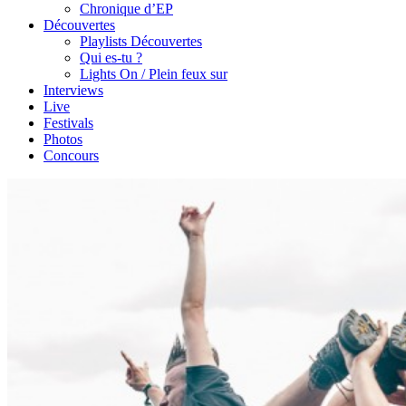
Chronique d’EP
Découvertes
Playlists Découvertes
Qui es-tu ?
Lights On / Plein feux sur
Interviews
Live
Festivals
Photos
Concours