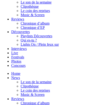
Le son de la semaine
Clipothèque
Le coin des reprises
Music & Screen
Reviews
Chronique d’album
Chronique d’EP
Découvertes
Playlists Découvertes
Qui es-tu ?
Lights On / Plein feux sur
Interviews
Live
Festivals
Photos
Concours
Home
News
Le son de la semaine
Clipothèque
Le coin des reprises
Music & Screen
Reviews
Chronique d’album