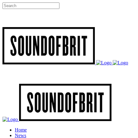
Home
News