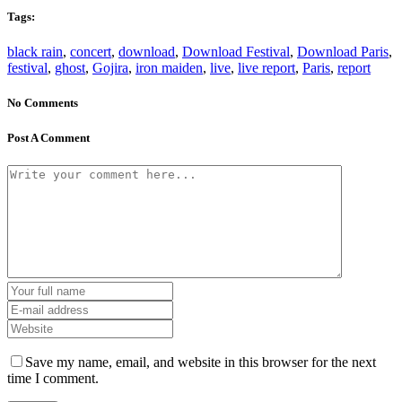
Tags:
black rain
,
concert
,
download
,
Download Festival
,
Download Paris
,
festival
,
ghost
,
Gojira
,
iron maiden
,
live
,
live report
,
Paris
,
report
No Comments
Post A Comment
Save my name, email, and website in this browser for the next
time I comment.