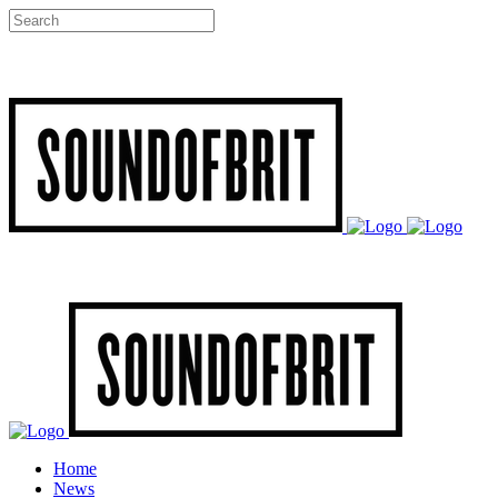
Home
News