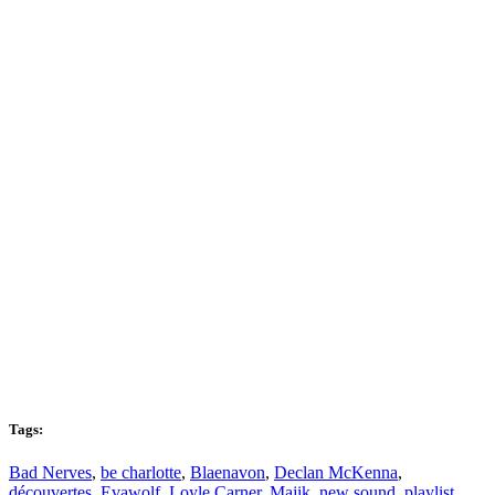
Tags:
Bad Nerves
,
be charlotte
,
Blaenavon
,
Declan McKenna
,
découvertes
,
Evawolf
,
Loyle Carner
,
Majik
,
new sound
,
playlist
,