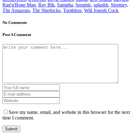
Rag'n'Bone Man
,
Ray Blk
,
Sampha
,
Seramic
,
splashh
,
Stormzy
,
The Amazons
,
The Sherlocks
,
Toothless
,
Will Joseph Cock
No Comments
Post A Comment
Save my name, email, and website in this browser for the next
time I comment.