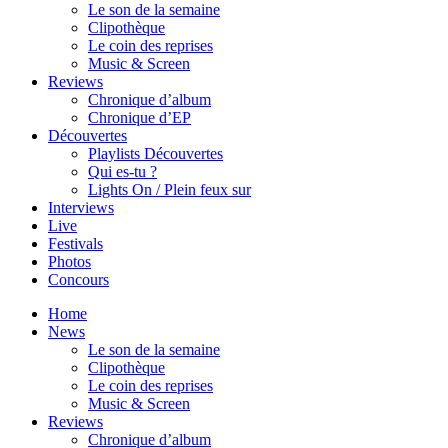
Le son de la semaine
Clipothèque
Le coin des reprises
Music & Screen
Reviews
Chronique d’album
Chronique d’EP
Découvertes
Playlists Découvertes
Qui es-tu ?
Lights On / Plein feux sur
Interviews
Live
Festivals
Photos
Concours
Home
News
Le son de la semaine
Clipothèque
Le coin des reprises
Music & Screen
Reviews
Chronique d’album