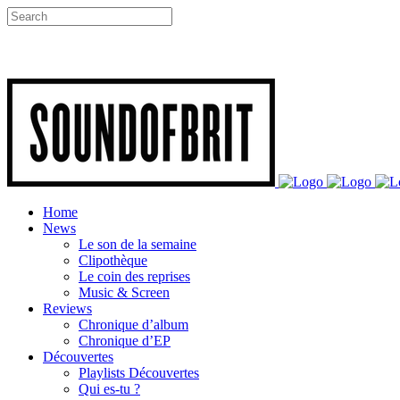
Home
News
Le son de la semaine
Clipothèque
Le coin des reprises
Music & Screen
Reviews
Chronique d’album
Chronique d’EP
Découvertes
Playlists Découvertes
Qui es-tu ?