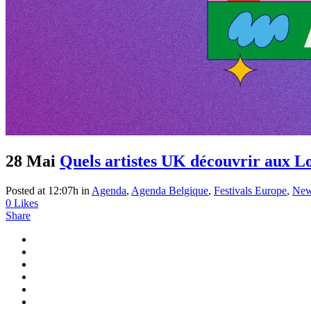
28 Mai
Quels artistes UK découvrir aux L
Posted at 12:07h
in
Agenda
,
Agenda Belgique
,
Festivals Europe
,
Ne
0
Likes
Share