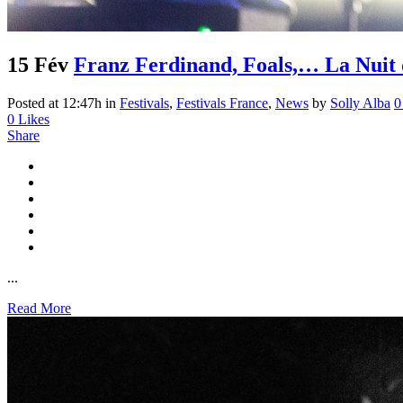
15 Fév
Franz Ferdinand, Foals,… La Nuit 
Posted at 12:47h
in
Festivals
,
Festivals France
,
News
by
Solly Alba
0
0
Likes
Share
...
Read More