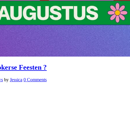
okerse Feesten ?
ws
by
Jessica
0 Comments