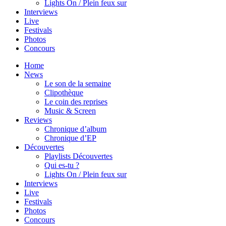
Lights On / Plein feux sur
Interviews
Live
Festivals
Photos
Concours
Home
News
Le son de la semaine
Clipothèque
Le coin des reprises
Music & Screen
Reviews
Chronique d’album
Chronique d’EP
Découvertes
Playlists Découvertes
Qui es-tu ?
Lights On / Plein feux sur
Interviews
Live
Festivals
Photos
Concours