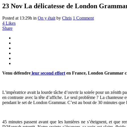
23 Nov
La délicatesse de London Grammar 
Posted at 13:29h
in
On y était
by
Chris
1 Comment
4
Likes
Share
Venu défendre
leur second effort
en France, London Grammar com
L’impératrice avait la lourde tâche d’ouvrir la soirée pour un zénith pa
en contraste avec la tête d’affiche. Le seul problème ? La chanteuse es
pendant le set de London Grammar. C’est au bout de 30 minutes que le
45 minutes passent avant que les lumières ne s’éteignent, et que 
D’Hannah retentit. Notre crainte s’évapore, sa voix est claire, f