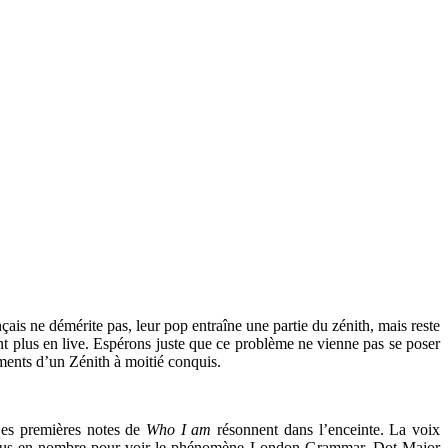
nçais ne démérite pas, leur pop entraîne une partie du zénith, mais reste
tant plus en live. Espérons juste que ce problème ne vienne pas se poser
ments d’un Zénith à moitié conquis.
Les premières notes de
Who I am
résonnent dans l’enceinte. La voix
s venus en nombre pour voir le phénomène London Grammar. Dot Major