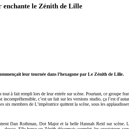
enchante le Zénith de Lille
mençait leur tournée dans l’hexagone par Le Zénith de Lille.
s tout à fait rempli lors de leur entrée sur scène. Pourtant, ce groupe fra
t incompréhensible, c’est un fait sur les versions studio, ça l’est d’au
s six membres de L’impératrice quittent la scène, sous les applaudisse
rentrent Dan Rothman, Dot Major et la belle Hannah Reid sur scène. 
luide… douce. Elle berce un Zénith désormais complet, les spectateur