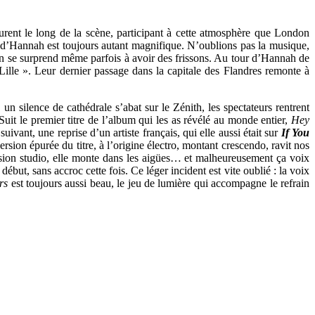
urent le long de la scène, participant à cette atmosphère que London
x d’Hannah est toujours autant magnifique. N’oublions pas la musique,
h. On se surprend même parfois à avoir des frissons. Au tour d’Hannah de
Lille ». Leur dernier passage dans la capitale des Flandres remonte à
 un silence de cathédrale s’abat sur le Zénith, les spectateurs rentrent
it le premier titre de l’album qui les as révélé au monde entier,
Hey
vant, une reprise d’un artiste français, qui elle aussi était sur
If You
rsion épurée du titre, à l’origine électro, montant crescendo, ravit nos
ersion studio, elle monte dans les aigües… et malheureusement ça voix
début, sans accroc cette fois. Ce léger incident est vite oublié : la voix
rs
est toujours aussi beau, le jeu de lumière qui accompagne le refrain