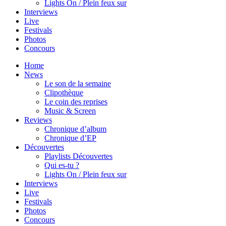
Lights On / Plein feux sur
Interviews
Live
Festivals
Photos
Concours
Home
News
Le son de la semaine
Clipothèque
Le coin des reprises
Music & Screen
Reviews
Chronique d’album
Chronique d’EP
Découvertes
Playlists Découvertes
Qui es-tu ?
Lights On / Plein feux sur
Interviews
Live
Festivals
Photos
Concours