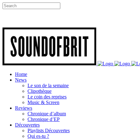
Home
News
Le son de la semaine
Clipothèque
Le coin des reprises
Music & Screen
Reviews
Chronique d’album
Chronique d’EP
Découvertes
Playlists Découvertes
Qui es-tu ?