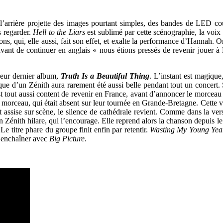
 l’arrière projette des images pourtant simples, des bandes de LED co
s regarder.
Hell to the Liars
est sublimé par cette scénographie, la voi
sions, qui, elle aussi, fait son effet, et exalte la performance d’Hanna
avant de continuer en anglais « nous étions pressés de revenir jouer à 
leur dernier album,
Truth Is a Beautiful Thing
. L’instant est magique,
e d’un Zénith aura rarement été aussi belle pendant tout un concert. Su
tout aussi content de revenir en France, avant d’annoncer le morceau sui
 morceau, qui était absent sur leur tournée en Grande-Bretagne. Cette ve
st assise sur scène, le silence de cathédrale revient. Comme dans la v
n Zénith hilare, qui l’encourage. Elle reprend alors la chanson depuis le 
 titre phare du groupe finit enfin par retentir.
Wasting My Young Yea
d’enchaîner avec
Big Picture
.