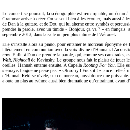
Le concert se poursuit, la scénographie est remarquable, un écran à
Grammar arrive à créer. On se sent bien à les écouter, mais aussi à le
de Dan à la guitare, et de Dot, qui lui alterne entre synthés et percus
prendre la parole, avec un timide « Bonjour, ça va ? » en français, 
septembre 2013, dans la salle un peu plus intime de l’Aéronef.
Elle s’installe alors au piano, pour entamer le morceau éponyme de 
littéralement en communion avec la voix divine d’Hannah. L’acoustiqu
now
. Enfin à Dan de prendre la parole, qui, comme ses camarades, est 
Wait
,
Nightcall
de Kavinsky. Le groupe nous fait le plaisir de jouer le
oreilles. Hannah entame ensuite, A Capella
Rooting For You
. Elle e
s’enraye, l’aigüe ne passe pas. « Oh sorry ! Fuck it ! » lance-t-elle à u
d’Hannah Reid se révèle, sur ce morceau, aussi douce que puissante. Le
ajoute un plus au rythme aussi bien dramatique qu’entrainant, avant 