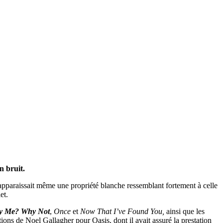
n bruit.
apparaissait même une propriété blanche ressemblant fortement à celle
et.
 Me? Why Not
,
Once
et
Now That I’ve Found You,
ainsi que les
ons de Noel Gallagher pour Oasis, dont il avait assuré la prestation