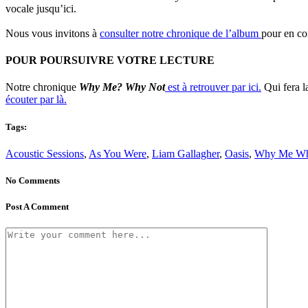
vocale jusqu’ici.
Nous vous invitons à
consulter notre chronique de l’album
pour en con
POUR POURSUIVRE VOTRE LECTURE
Notre chronique
Why Me? Why Not
est à retrouver par ici.
Qui fera l
écouter par là.
Tags:
Acoustic Sessions
,
As You Were
,
Liam Gallagher
,
Oasis
,
Why Me Wh
No Comments
Post A Comment