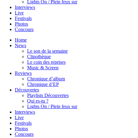
Lights On / Plein feux sur
Interviews
Live
Festivals
Photos
Concours
Home
News
Le son de la semaine
Clipothèque
Le coin des reprises
Music & Screen
Reviews
Chronique d’album
Chronique d’EP
Découvertes
Playlists Découvertes
Qui es-tu ?
Lights On / Plein feux sur
Interviews
Live
Festivals
Photos
Concours