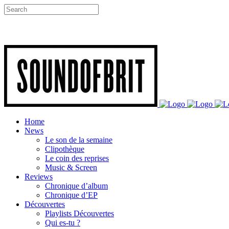
Home
News
Le son de la semaine
Clipothèque
Le coin des reprises
Music & Screen
Reviews
Chronique d’album
Chronique d’EP
Découvertes
Playlists Découvertes
Qui es-tu ?