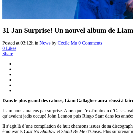
31 Jan
Surprise! Un nouvel album de Liam
Posted at 03:12h
in
News
by
Cécile Mu
0 Comments
0
Likes
Share
Dans le plus grand des calmes, Liam Gallagher aura réussi à fair
Liam nous aura eus par surprise. Alors que l’ex-frontman d’Oasis avait
qu’avaient jadis occupé John Lennon puis Ringo Starr dans les années 19
Il s’agit là d’une compilation de huit chansons issues de sa discograph
émouvants
Cast No Shadow
et
Stand By Me
d’Oasis. Plus surprenam