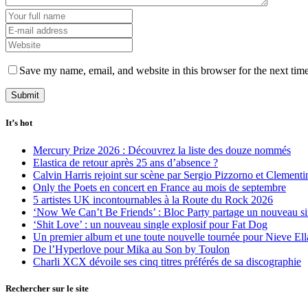
Save my name, email, and website in this browser for the next tim
It’s hot
Mercury Prize 2026 : Découvrez la liste des douze nommés
Elastica de retour après 25 ans d’absence ?
Calvin Harris rejoint sur scène par Sergio Pizzorno et Clement
Only the Poets en concert en France au mois de septembre
5 artistes UK incontournables à la Route du Rock 2026
‘Now We Can’t Be Friends’ : Bloc Party partage un nouveau sin
‘Shit Love’ : un nouveau single explosif pour Fat Dog
Un premier album et une toute nouvelle tournée pour Nieve Ell
De l’Hyperlove pour Mika au Son by Toulon
Charli XCX dévoile ses cinq titres préférés de sa discographie
Rechercher sur le site