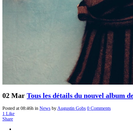
02 Mar
Tous les détails du nouvel album d
Posted at 08:46h
in
News
by
Augustin Gobs
0 Comments
1
Like
Share