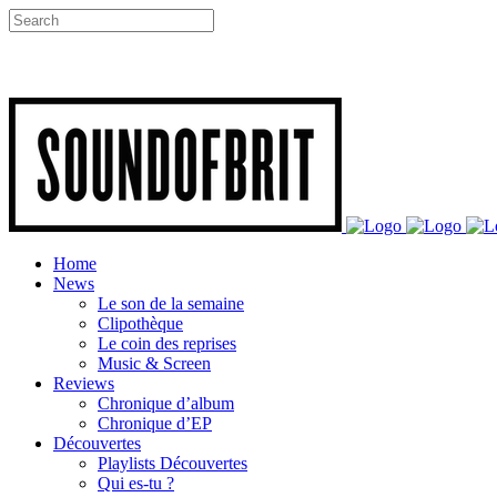
Home
News
Le son de la semaine
Clipothèque
Le coin des reprises
Music & Screen
Reviews
Chronique d’album
Chronique d’EP
Découvertes
Playlists Découvertes
Qui es-tu ?