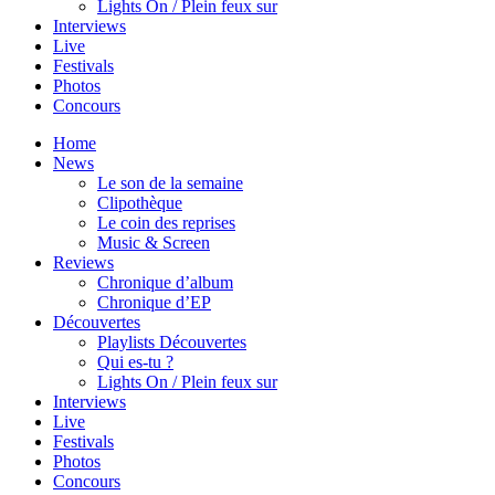
Lights On / Plein feux sur
Interviews
Live
Festivals
Photos
Concours
Home
News
Le son de la semaine
Clipothèque
Le coin des reprises
Music & Screen
Reviews
Chronique d’album
Chronique d’EP
Découvertes
Playlists Découvertes
Qui es-tu ?
Lights On / Plein feux sur
Interviews
Live
Festivals
Photos
Concours